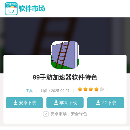
99手游加速器软件特色
工具
|
时间：2025-09-07
|
安卓下载
苹果下载
PC下载
安卓市场，安全绿色