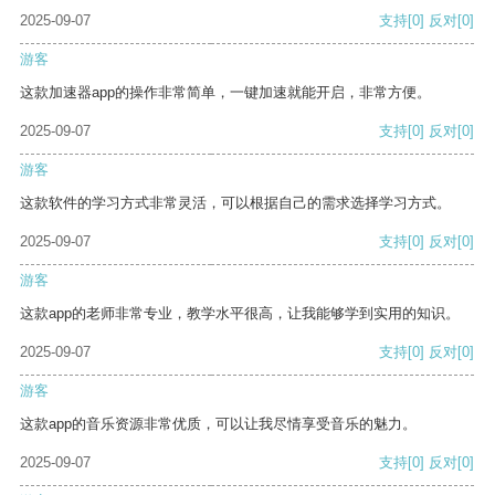
2025-09-07
支持
[0]
反对
[0]
游客
这款加速器app的操作非常简单，一键加速就能开启，非常方便。
2025-09-07
支持
[0]
反对
[0]
游客
这款软件的学习方式非常灵活，可以根据自己的需求选择学习方式。
2025-09-07
支持
[0]
反对
[0]
游客
这款app的老师非常专业，教学水平很高，让我能够学到实用的知识。
2025-09-07
支持
[0]
反对
[0]
游客
这款app的音乐资源非常优质，可以让我尽情享受音乐的魅力。
2025-09-07
支持
[0]
反对
[0]