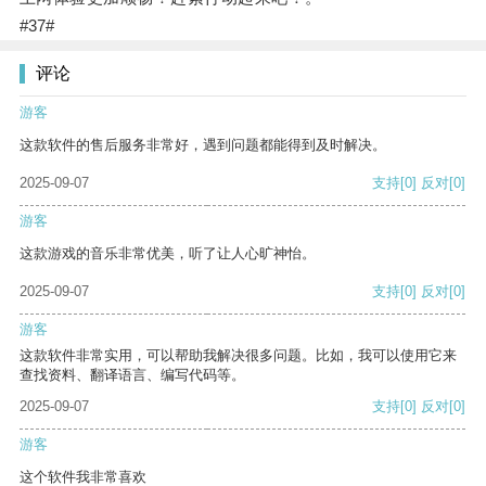
#37#
评论
游客
这款软件的售后服务非常好，遇到问题都能得到及时解决。
2025-09-07
支持
[0]
反对
[0]
游客
这款游戏的音乐非常优美，听了让人心旷神怡。
2025-09-07
支持
[0]
反对
[0]
游客
这款软件非常实用，可以帮助我解决很多问题。比如，我可以使用它来
查找资料、翻译语言、编写代码等。
2025-09-07
支持
[0]
反对
[0]
游客
这个软件我非常喜欢