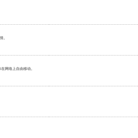
。
情。
你在网络上自由移动。