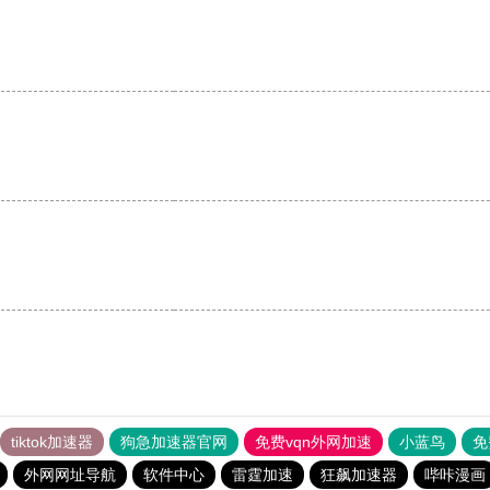
tiktok加速器
狗急加速器官网
免费vqn外网加速
小蓝鸟
免
外网网址导航
软件中心
雷霆加速
狂飙加速器
哔咔漫画