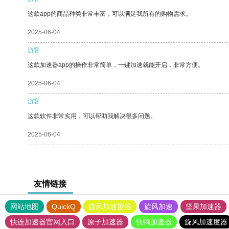
这款app的商品种类非常丰富，可以满足我所有的购物需求。
2025-06-04
游客
这款加速器app的操作非常简单，一键加速就能开启，非常方便。
2025-06-04
游客
这款软件非常实用，可以帮助我解决很多问题。
2025-06-04
友情链接
网站地图
QuickQ
旋风加速度器
旋风加速
坚果加速器
快连加速器官网入口
原子加速器
快鸭加速器
旋风加速度器