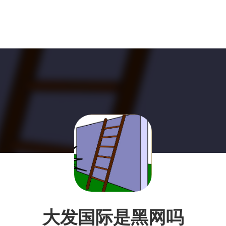
大发国际是黑网吗