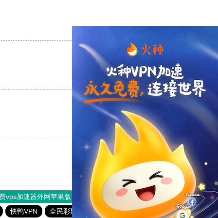
支持
[0]
反对
[0]
支持
[0]
反对
[0]
支持
[0]
反对
[0]
费vps加速器外网苹果版
旋风加速度器
快连加速器
快鸭VPN
全民彩票下载大全官网
顶级彩票app官方网站