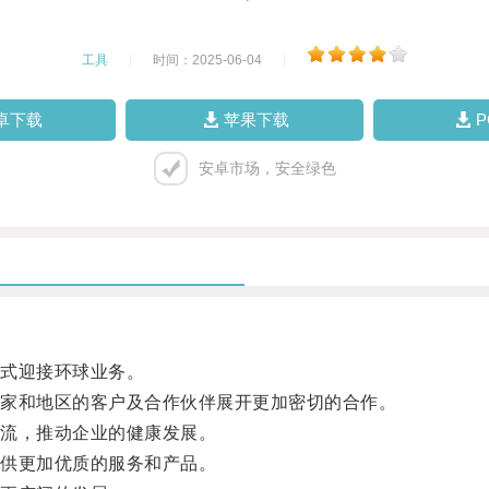
工具
|
时间：2025-06-04
|
卓下载
苹果下载
安卓市场，安全绿色
式迎接环球业务。
家和地区的客户及合作伙伴展开更加密切的合作。
流，推动企业的健康发展。
供更加优质的服务和产品。