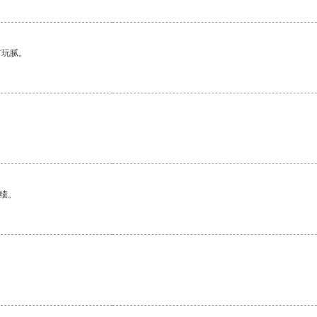
有玩腻。
绩。