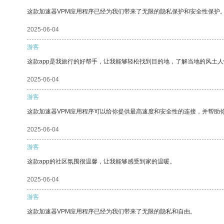
这款加速器VPM应用程序已经为我们带来了无限的隐私保护和安全性保护
2025-06-04
游客
这款app是我旅行的好帮手，让我能够轻松找到目的地，了解当地的风土人
2025-06-04
游客
这款加速器VPM应用程序可以给你提供最高速度和安全性的连接，并帮助
2025-06-04
游客
这款app的社区氛围很温馨，让我能够感受到家的温暖。
2025-06-04
游客
这款加速器VPM应用程序已经为我们带来了无限的隐私和自由。