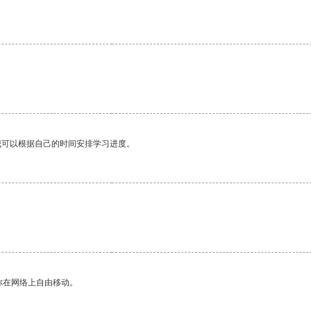
我可以根据自己的时间安排学习进度。
你在网络上自由移动。