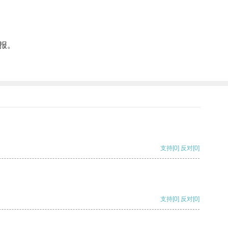
报。
支持
[0]
反对
[0]
支持
[0]
反对
[0]