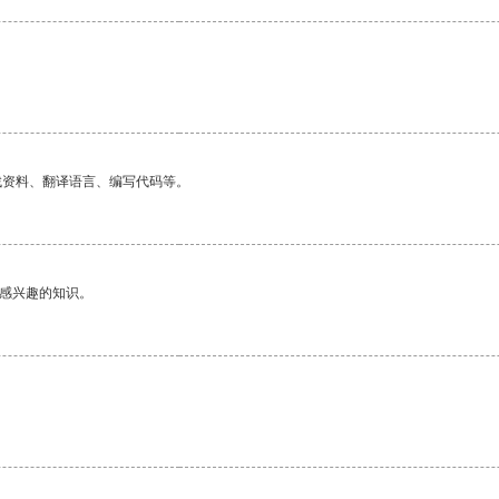
找资料、翻译语言、编写代码等。
己感兴趣的知识。