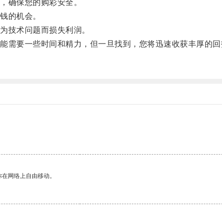
，确保您的购彩安全。
钱的机会。
为技术问题而损失利润。
需要一些时间和精力，但一旦找到，您将迅速收获丰厚的回
。
你在网络上自由移动。