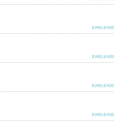
支持
[0]
反对
[0]
支持
[0]
反对
[0]
支持
[0]
反对
[0]
支持
[0]
反对
[0]