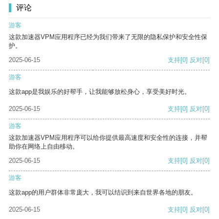
评论
游客
这款加速器VPM应用程序已经为我们带来了无限的隐私保护和安全性保
护。
2025-06-15
支持
[0]
反对
[0]
游客
这款app是我娱乐的好帮手，让我能够放松身心，享受美好时光。
2025-06-15
支持
[0]
反对
[0]
游客
这款加速器VPM应用程序可以给你提供最高速度和安全性的连接，并帮
助你在网络上自由移动。
2025-06-15
支持
[0]
反对
[0]
游客
这款app的用户群体非常庞大，我可以结识到来自世界各地的朋友。
2025-06-15
支持
[0]
反对
[0]