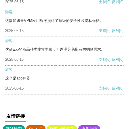
2025-06-15
支持
[0]
反对
[0]
游客
这款加速器VPM应用程序提供了顶级的安全性和隐私保护。
2025-06-15
支持
[0]
反对
[0]
游客
这款app的商品种类非常丰富，可以满足我所有的购物需求。
2025-06-15
支持
[0]
反对
[0]
游客
这个是app神器
2025-06-15
支持
[0]
反对
[0]
友情链接