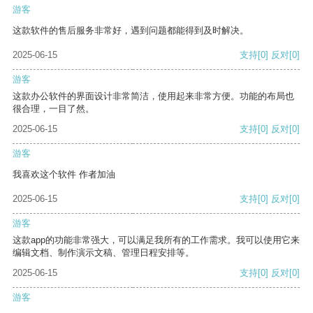
游客
这款软件的售后服务非常好，遇到问题都能得到及时解决。
2025-06-15
支持
[0]
反对
[0]
游客
这款办公软件的界面设计非常简洁，使用起来非常方便。功能的布局也
很合理，一目了然。
2025-06-15
支持
[0]
反对
[0]
游客
我喜欢这个软件 作者加油
2025-06-15
支持
[0]
反对
[0]
游客
这款app的功能非常强大，可以满足我所有的工作需求。我可以使用它来
编辑文档、制作演示文稿、管理日程安排等。
2025-06-15
支持
[0]
反对
[0]
游客