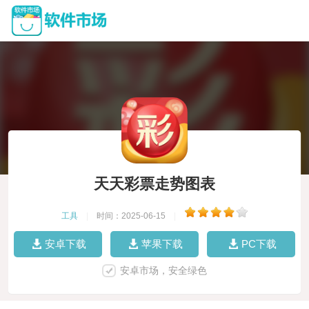
天天彩票走势图表
工具
|
时间：2025-06-15
|
安卓下载
苹果下载
PC下载
安卓市场，安全绿色