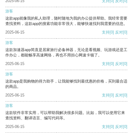
2025-06-15
支持
[0]
反对
[0]
游客
这款app就像我的私人助理，随时随地为我的办公提供帮助。我经常需要
查找资料，这款app的搜索功能非常强大，能够快速找到我需要的信息。
2025-06-15
支持
[0]
反对
[0]
游客
这款加速器app简直是居家旅行必备神器，无论是看视频、玩游戏还是工
作办公，都能畅享高速网络，再也不用担心网速卡顿了。
2025-06-15
支持
[0]
反对
[0]
游客
这款app是我购物的得力助手，让我能够找到最优惠的价格，买到最合适
的商品。
2025-06-15
支持
[0]
反对
[0]
游客
这款软件非常实用，可以帮助我解决很多问题。比如，我可以使用它来
查找资料、翻译语言、编写代码等。
2025-06-15
支持
[0]
反对
[0]