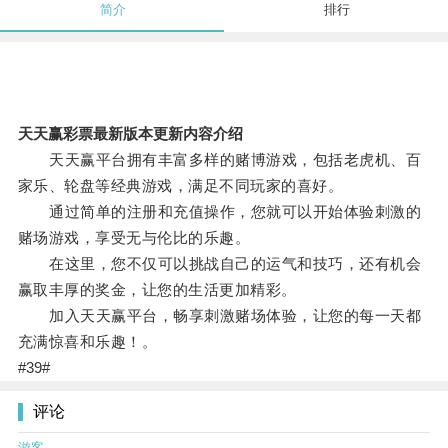
简介
排行
天天赢彩票最新版本更新内容介绍
天天赢平台拥有丰富多样的赌博游戏，包括老虎机、百
家乐、轮盘等经典游戏，满足不同玩家的喜好。
通过简单的注册和充值操作，您就可以开始体验刺激的
赌场游戏，享受无与伦比的乐趣。
在这里，您不仅可以挑战自己的运气和技巧，还有机会
赢取丰厚的奖金，让您的生活更加精彩。
加入天天赢平台，畅享刺激赌场体验，让您的每一天都
充满惊喜和乐趣！。
#39#
评论
游客