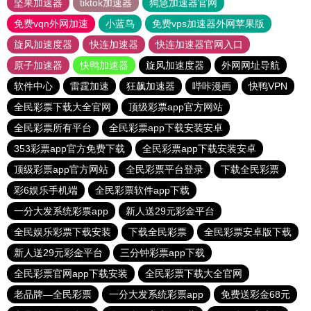
坚果加速器
tiktok加速器
狗急加速器官网
免费vqn外网加速
小蓝鸟
免费vps加速器外网苹果版
旋风加速度器
快连加速器
快连加速器官网入口
原子加速器
快鸭加速器
旋风加速度器
外网网址导航
软件中心
雷霆加速
狂飙加速器
哔咔漫画
快鸭VPN
全民彩票下载大全官网
顶级彩票app官方网站
全民彩票所有平台
全民彩票app下载安装安卓
353彩票app官方免费下载
全民彩票app下载安装安卓
顶级彩票app官方网站
全民彩票平台登录
下载全民彩票
彩6娱乐手机端
全民彩票软件app下载
一分大发系统彩票app
新人送29元彩金平台
全民娱乐彩票下载安装
下载全民彩票
全民彩票安卓版下载
新人送29元彩金平台
三分钟彩票app下载
全民彩票官网app下载安装
全民彩票下载大全官网
老品牌—全民彩票
一分大发系统彩票app
免费送彩金68元