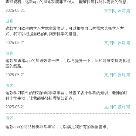
查找资料，这款app的搜索功能非常强大，能够快速找到我需要的信息。
2025-05-21
支持
[0]
反对
[0]
游客
这款学习软件的学习方式非常灵活，可以根据自己的需求选择学习方
式。我可以根据自己的时间安排学习进度。
2025-05-21
支持
[0]
反对
[0]
游客
这款加速器app的加速效果一般，可以再提升一下，比如能够支持更多地
区的线路。
2025-05-21
支持
[0]
反对
[0]
游客
这款学习软件的课程内容非常丰富，涵盖了各个学科的知识。老师的讲
解非常生动，让我能够轻松理解知识点。
2025-05-21
支持
[0]
反对
[0]
游客
这款app的商品种类非常丰富，可以满足我所有的购物需求。