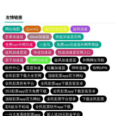
友情链接
网站地图
QuickQ
旋风加速度器
旋风加速
坚果加速器
tiktok加速器
狗急加速器官网
免费vqn外网加速
小蓝鸟
免费vps加速器外网苹果版
旋风加速度器
快连加速器
快连加速器官网入口
原子加速器
快鸭加速器
旋风加速度器
外网网址导航
软件中心
雷霆加速
狂飙加速器
哔咔漫画
快鸭VPN
全民彩票下载大全官网
顶级彩票app官方网站
全民彩票所有平台
全民彩票app下载安装安卓
353彩票app官方免费下载
全民彩票app下载安装安卓
顶级彩票app官方网站
全民彩票平台登录
下载全民彩票
彩6娱乐手机端
全民彩票软件app下载
一分大发系统彩票app
新人送29元彩金平台