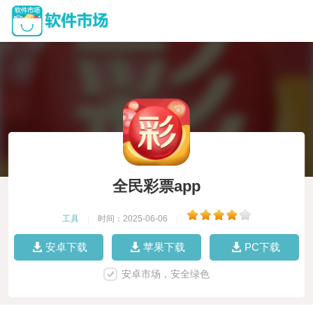
全民彩票app
工具
|
时间：2025-06-06
|
安卓下载
苹果下载
PC下载
安卓市场，安全绿色