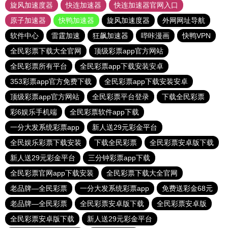
旋风加速度器
快连加速器
快连加速器官网入口
原子加速器
快鸭加速器
旋风加速度器
外网网址导航
软件中心
雷霆加速
狂飙加速器
哔咔漫画
快鸭VPN
全民彩票下载大全官网
顶级彩票app官方网站
全民彩票所有平台
全民彩票app下载安装安卓
353彩票app官方免费下载
全民彩票app下载安装安卓
顶级彩票app官方网站
全民彩票平台登录
下载全民彩票
彩6娱乐手机端
全民彩票软件app下载
一分大发系统彩票app
新人送29元彩金平台
全民娱乐彩票下载安装
下载全民彩票
全民彩票安卓版下载
新人送29元彩金平台
三分钟彩票app下载
全民彩票官网app下载安装
全民彩票下载大全官网
老品牌—全民彩票
一分大发系统彩票app
免费送彩金68元
老品牌—全民彩票
全民彩票安卓版下载
全民彩票安卓版
全民彩票安卓版下载
新人送29元彩金平台