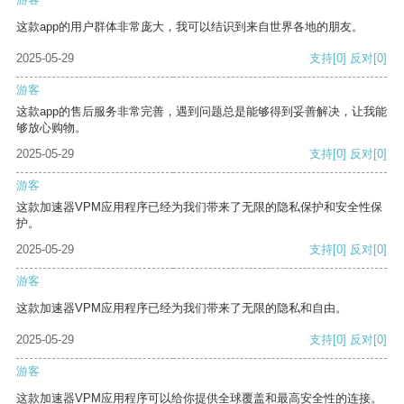
这款app的用户群体非常庞大，我可以结识到来自世界各地的朋友。
2025-05-29
支持
[0]
反对
[0]
游客
这款app的售后服务非常完善，遇到问题总是能够得到妥善解决，让我能
够放心购物。
2025-05-29
支持
[0]
反对
[0]
游客
这款加速器VPM应用程序已经为我们带来了无限的隐私保护和安全性保
护。
2025-05-29
支持
[0]
反对
[0]
游客
这款加速器VPM应用程序已经为我们带来了无限的隐私和自由。
2025-05-29
支持
[0]
反对
[0]
游客
这款加速器VPM应用程序可以给你提供全球覆盖和最高安全性的连接。