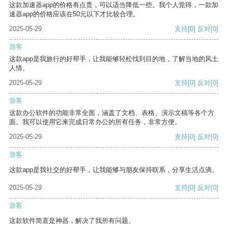
这款加速器app的价格有点贵，可以适当降低一些。我个人觉得，一款加
速器app的价格应该在50元以下才比较合理。
2025-05-29
支持
[0]
反对
[0]
游客
这款app是我旅行的好帮手，让我能够轻松找到目的地，了解当地的风土
人情。
2025-05-29
支持
[0]
反对
[0]
游客
这款办公软件的功能非常全面，涵盖了文档、表格、演示文稿等各个方
面。我可以使用它来完成日常办公的所有任务，非常方便。
2025-05-29
支持
[0]
反对
[0]
游客
这款app是我社交的好帮手，让我能够与朋友保持联系，分享生活点滴。
2025-05-29
支持
[0]
反对
[0]
游客
这款软件简直是神器，解决了我所有问题。