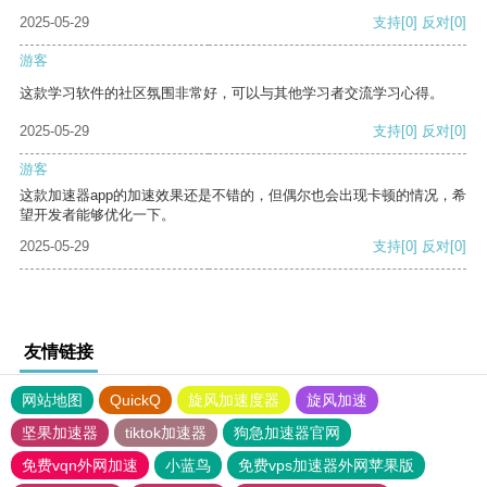
2025-05-29
支持
[0]
反对
[0]
游客
这款学习软件的社区氛围非常好，可以与其他学习者交流学习心得。
2025-05-29
支持
[0]
反对
[0]
游客
这款加速器app的加速效果还是不错的，但偶尔也会出现卡顿的情况，希
望开发者能够优化一下。
2025-05-29
支持
[0]
反对
[0]
友情链接
网站地图
QuickQ
旋风加速度器
旋风加速
坚果加速器
tiktok加速器
狗急加速器官网
免费vqn外网加速
小蓝鸟
免费vps加速器外网苹果版