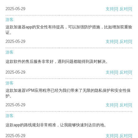
2025-05-29
支持
[0]
反对
[0]
游客
这款加速器app的安全性有待提高，可以加强防护措施，比如增加双重验
证。
2025-05-29
支持
[0]
反对
[0]
游客
这款软件的售后服务非常好，遇到问题都能得到及时解决。
2025-05-29
支持
[0]
反对
[0]
游客
这款加速器VPM应用程序已经为我们带来了无限的隐私保护和安全性保
护。
2025-05-29
支持
[0]
反对
[0]
游客
这款app的路线规划非常精准，让我能够快速到达目的地。
2025-05-29
支持
[0]
反对
[0]