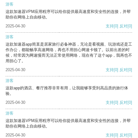
游客
这款加速器VPM应用程序可以给你提供最高速度和安全性的连接，并帮
助你在网络上自由移动。
2025-04-30
支持
[0]
反对
[0]
游客
这款加速器app简直是居家旅行必备神器，无论是看视频、玩游戏还是工
作办公，都能畅享高速网络，再也不用担心网速卡顿了。以前出差的时
候，经常因为网速慢而无法正常使用网络，现在有了这个app，我再也不
用担心了。
2025-04-30
支持
[0]
反对
[0]
游客
这款app的酒店、餐厅推荐非常有用，让我能够享受到高品质的旅行体
验。
2025-04-30
支持
[0]
反对
[0]
游客
这款加速器VPM应用程序可以给你提供最高速度和安全性的连接，并帮
助你在网络上自由移动。
2025-04-30
支持
[0]
反对
[0]