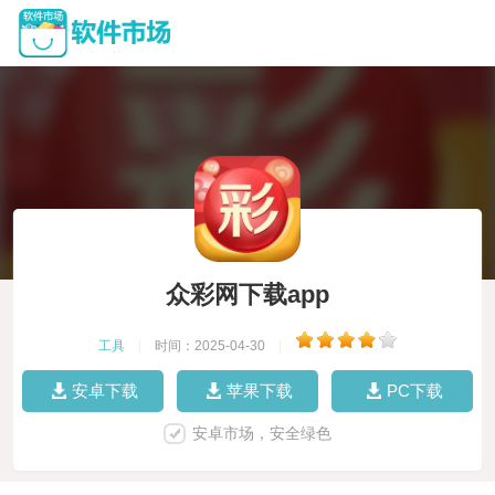
众彩网下载app
工具
|
时间：2025-04-30
|
安卓下载
苹果下载
PC下载
安卓市场，安全绿色