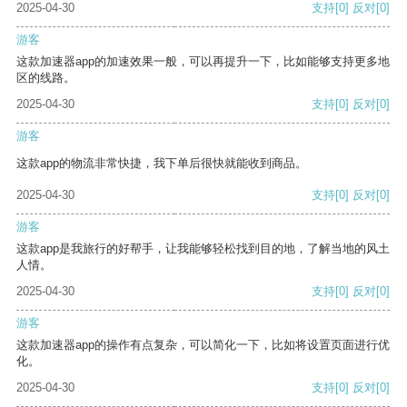
2025-04-30
支持
[0]
反对
[0]
游客
这款加速器app的加速效果一般，可以再提升一下，比如能够支持更多地
区的线路。
2025-04-30
支持
[0]
反对
[0]
游客
这款app的物流非常快捷，我下单后很快就能收到商品。
2025-04-30
支持
[0]
反对
[0]
游客
这款app是我旅行的好帮手，让我能够轻松找到目的地，了解当地的风土
人情。
2025-04-30
支持
[0]
反对
[0]
游客
这款加速器app的操作有点复杂，可以简化一下，比如将设置页面进行优
化。
2025-04-30
支持
[0]
反对
[0]