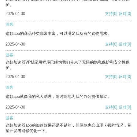
护。
2025-04-30
支持
[0]
反对
[0]
游客
这款app的商品种类非常丰富，可以满足我所有的购物需求。
2025-04-30
支持
[0]
反对
[0]
游客
这款加速器VPM应用程序已经为我们带来了无限的隐私保护和安全性保
护。
2025-04-30
支持
[0]
反对
[0]
游客
这款app就像我的私人助理，随时随地为我的办公提供帮助。
2025-04-30
支持
[0]
反对
[0]
游客
这款加速器app的加速效果还是不错的，但偶尔也会出现卡顿的情况，希
望开发者能够优化一下。