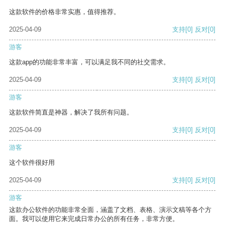
这款软件的价格非常实惠，值得推荐。
2025-04-09
支持
[0]
反对
[0]
游客
这款app的功能非常丰富，可以满足我不同的社交需求。
2025-04-09
支持
[0]
反对
[0]
游客
这款软件简直是神器，解决了我所有问题。
2025-04-09
支持
[0]
反对
[0]
游客
这个软件很好用
2025-04-09
支持
[0]
反对
[0]
游客
这款办公软件的功能非常全面，涵盖了文档、表格、演示文稿等各个方
面。我可以使用它来完成日常办公的所有任务，非常方便。