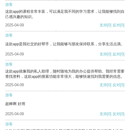
游客
这款app的课程非常丰富，可以满足我不同的学习需求，让我能够找到自
己感兴趣的知识。
2025-04-09
支持
[0]
反对
[0]
游客
这款app是我社交的好帮手，让我能够与朋友保持联系，分享生活点滴。
2025-04-09
支持
[0]
反对
[0]
游客
这款app就像我的私人助理，随时随地为我的办公提供帮助。我经常需要
查找资料，这款app的搜索功能非常强大，能够快速找到我需要的信息。
2025-04-09
支持
[0]
反对
[0]
游客
超棒啊 好用
2025-04-09
支持
[0]
反对
[0]
游客