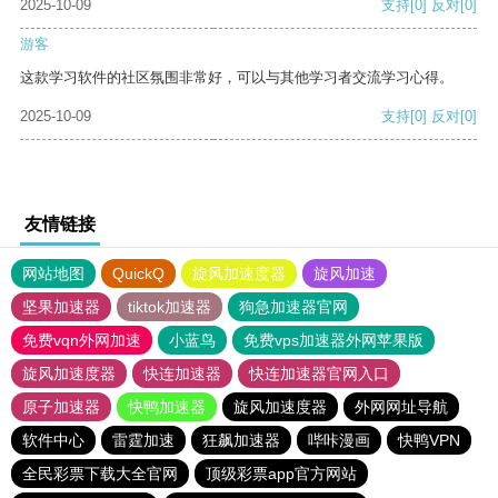
2025-10-09
支持
[0]
反对
[0]
游客
这款学习软件的社区氛围非常好，可以与其他学习者交流学习心得。
2025-10-09
支持
[0]
反对
[0]
友情链接
网站地图
QuickQ
旋风加速度器
旋风加速
坚果加速器
tiktok加速器
狗急加速器官网
免费vqn外网加速
小蓝鸟
免费vps加速器外网苹果版
旋风加速度器
快连加速器
快连加速器官网入口
原子加速器
快鸭加速器
旋风加速度器
外网网址导航
软件中心
雷霆加速
狂飙加速器
哔咔漫画
快鸭VPN
全民彩票下载大全官网
顶级彩票app官方网站