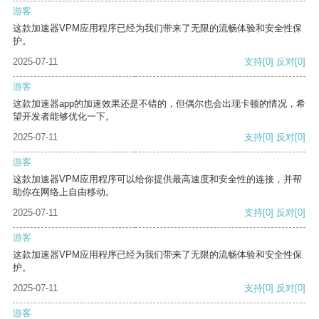
游客
这款加速器VPM应用程序已经为我们带来了无限的流畅体验和安全性保
护。
2025-07-11
支持
[0]
反对
[0]
游客
这款加速器app的加速效果还是不错的，但偶尔也会出现卡顿的情况，希
望开发者能够优化一下。
2025-07-11
支持
[0]
反对
[0]
游客
这款加速器VPM应用程序可以给你提供最高速度和安全性的连接，并帮
助你在网络上自由移动。
2025-07-11
支持
[0]
反对
[0]
游客
这款加速器VPM应用程序已经为我们带来了无限的流畅体验和安全性保
护。
2025-07-11
支持
[0]
反对
[0]
游客