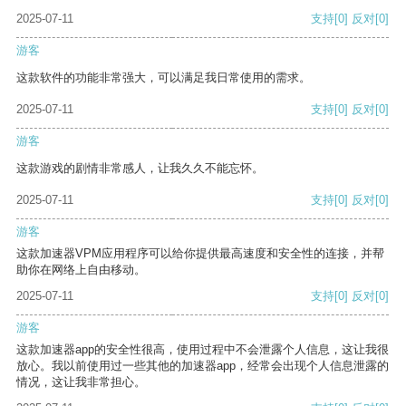
2025-07-11
支持
[0]
反对
[0]
游客
这款软件的功能非常强大，可以满足我日常使用的需求。
2025-07-11
支持
[0]
反对
[0]
游客
这款游戏的剧情非常感人，让我久久不能忘怀。
2025-07-11
支持
[0]
反对
[0]
游客
这款加速器VPM应用程序可以给你提供最高速度和安全性的连接，并帮
助你在网络上自由移动。
2025-07-11
支持
[0]
反对
[0]
游客
这款加速器app的安全性很高，使用过程中不会泄露个人信息，这让我很
放心。我以前使用过一些其他的加速器app，经常会出现个人信息泄露的
情况，这让我非常担心。