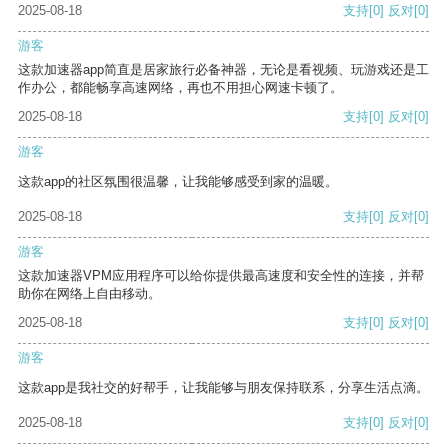
2025-08-18
支持
[0]
反对
[0]
游客
这款加速器app简直是居家旅行必备神器，无论是看视频、玩游戏还是工
作办公，都能畅享高速网络，再也不用担心网速卡顿了。
2025-08-18
支持
[0]
反对
[0]
游客
这款app的社区氛围很温馨，让我能够感受到家的温暖。
2025-08-18
支持
[0]
反对
[0]
游客
这款加速器VPM应用程序可以给你提供最高速度和安全性的连接，并帮
助你在网络上自由移动。
2025-08-18
支持
[0]
反对
[0]
游客
这款app是我社交的好帮手，让我能够与朋友保持联系，分享生活点滴。
2025-08-18
支持
[0]
反对
[0]