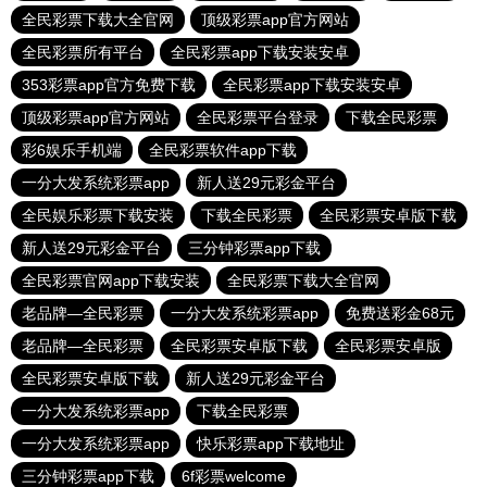
全民彩票下载大全官网
顶级彩票app官方网站
全民彩票所有平台
全民彩票app下载安装安卓
353彩票app官方免费下载
全民彩票app下载安装安卓
顶级彩票app官方网站
全民彩票平台登录
下载全民彩票
彩6娱乐手机端
全民彩票软件app下载
一分大发系统彩票app
新人送29元彩金平台
全民娱乐彩票下载安装
下载全民彩票
全民彩票安卓版下载
新人送29元彩金平台
三分钟彩票app下载
全民彩票官网app下载安装
全民彩票下载大全官网
老品牌—全民彩票
一分大发系统彩票app
免费送彩金68元
老品牌—全民彩票
全民彩票安卓版下载
全民彩票安卓版
全民彩票安卓版下载
新人送29元彩金平台
一分大发系统彩票app
下载全民彩票
一分大发系统彩票app
快乐彩票app下载地址
三分钟彩票app下载
6f彩票welcome