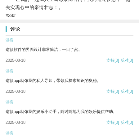
去实现心中的豪情壮志！。
#39#
评论
游客
这款软件的界面设计非常简洁，一目了然。
2025-08-18
支持
[0]
反对
[0]
游客
这款app就像我的私人导师，带领我探索知识的奥秘。
2025-08-18
支持
[0]
反对
[0]
游客
这款app就像我的娱乐小助手，随时随地为我的娱乐提供帮助。
2025-08-18
支持
[0]
反对
[0]
游客