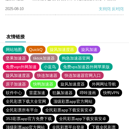
2025-08-10
支持
[0]
反对
[0]
友情链接
网站地图
QuickQ
旋风加速度器
旋风加速
坚果加速器
tiktok加速器
狗急加速器官网
免费vqn外网加速
小蓝鸟
免费vps加速器外网苹果版
旋风加速度器
快连加速器
快连加速器官网入口
原子加速器
快鸭加速器
旋风加速度器
外网网址导航
软件中心
雷霆加速
狂飙加速器
哔咔漫画
快鸭VPN
全民彩票下载大全官网
顶级彩票app官方网站
全民彩票所有平台
全民彩票app下载安装安卓
353彩票app官方免费下载
全民彩票app下载安装安卓
顶级彩票app官方网站
全民彩票平台登录
下载全民彩票