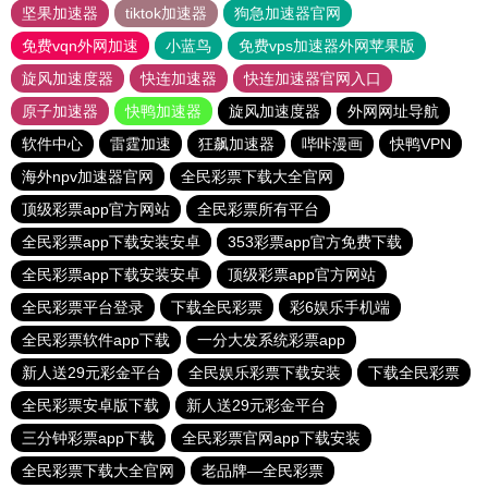
坚果加速器
tiktok加速器
狗急加速器官网
免费vqn外网加速
小蓝鸟
免费vps加速器外网苹果版
旋风加速度器
快连加速器
快连加速器官网入口
原子加速器
快鸭加速器
旋风加速度器
外网网址导航
软件中心
雷霆加速
狂飙加速器
哔咔漫画
快鸭VPN
海外npv加速器官网
全民彩票下载大全官网
顶级彩票app官方网站
全民彩票所有平台
全民彩票app下载安装安卓
353彩票app官方免费下载
全民彩票app下载安装安卓
顶级彩票app官方网站
全民彩票平台登录
下载全民彩票
彩6娱乐手机端
全民彩票软件app下载
一分大发系统彩票app
新人送29元彩金平台
全民娱乐彩票下载安装
下载全民彩票
全民彩票安卓版下载
新人送29元彩金平台
三分钟彩票app下载
全民彩票官网app下载安装
全民彩票下载大全官网
老品牌—全民彩票