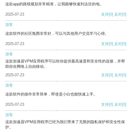
这款app的路线规划非常精准，让我能够快速到达目的地。
2025-07-23
支持
[0]
反对
[0]
游客
这款软件的社区氛围非常好，可以与其他用户交流学习心得。
2025-07-23
支持
[0]
反对
[0]
游客
这款加速器VPM应用程序可以给你提供最高速度和安全性的连接，并帮
助你在网络上自由移动。
2025-07-23
支持
[0]
反对
[0]
游客
这款软件的操作非常简单，即使是小白也能快速上手。
2025-07-23
支持
[0]
反对
[0]
游客
这款加速器VPM应用程序已经为我们带来了无限的隐私保护和安全性保
护。