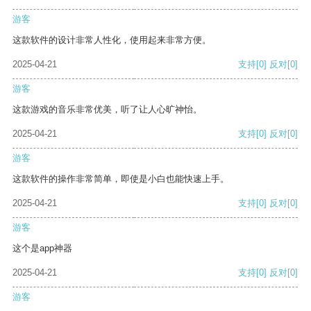
游客
这款软件的设计非常人性化，使用起来非常方便。
2025-04-21
支持
[0]
反对
[0]
游客
这款游戏的音乐非常优美，听了让人心旷神怡。
2025-04-21
支持
[0]
反对
[0]
游客
这款软件的操作非常简单，即使是小白也能快速上手。
2025-04-21
支持
[0]
反对
[0]
游客
这个是app神器
2025-04-21
支持
[0]
反对
[0]
游客