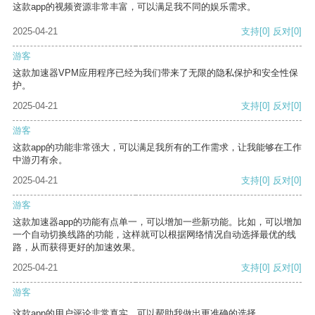
这款app的视频资源非常丰富，可以满足我不同的娱乐需求。
2025-04-21
支持
[0]
反对
[0]
游客
这款加速器VPM应用程序已经为我们带来了无限的隐私保护和安全性保
护。
2025-04-21
支持
[0]
反对
[0]
游客
这款app的功能非常强大，可以满足我所有的工作需求，让我能够在工作
中游刃有余。
2025-04-21
支持
[0]
反对
[0]
游客
这款加速器app的功能有点单一，可以增加一些新功能。比如，可以增加
一个自动切换线路的功能，这样就可以根据网络情况自动选择最优的线
路，从而获得更好的加速效果。
2025-04-21
支持
[0]
反对
[0]
游客
这款app的用户评论非常真实，可以帮助我做出更准确的选择。