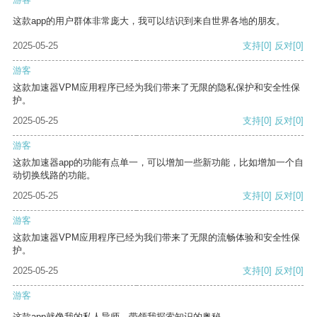
这款app的用户群体非常庞大，我可以结识到来自世界各地的朋友。
2025-05-25
支持
[0]
反对
[0]
游客
这款加速器VPM应用程序已经为我们带来了无限的隐私保护和安全性保
护。
2025-05-25
支持
[0]
反对
[0]
游客
这款加速器app的功能有点单一，可以增加一些新功能，比如增加一个自
动切换线路的功能。
2025-05-25
支持
[0]
反对
[0]
游客
这款加速器VPM应用程序已经为我们带来了无限的流畅体验和安全性保
护。
2025-05-25
支持
[0]
反对
[0]
游客
这款app就像我的私人导师，带领我探索知识的奥秘。