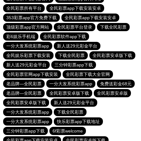
全民彩票所有平台
全民彩票app下载安装安卓
353彩票app官方免费下载
全民彩票app下载安装安卓
顶级彩票app官方网站
全民彩票平台登录
下载全民彩票
彩6娱乐手机端
全民彩票软件app下载
一分大发系统彩票app
新人送29元彩金平台
全民娱乐彩票下载安装
下载全民彩票
全民彩票安卓版下载
新人送29元彩金平台
三分钟彩票app下载
全民彩票官网app下载安装
全民彩票下载大全官网
老品牌—全民彩票
一分大发系统彩票app
免费送彩金68元
老品牌—全民彩票
全民彩票安卓版下载
全民彩票安卓版
全民彩票安卓版下载
新人送29元彩金平台
一分大发系统彩票app
下载全民彩票
一分大发系统彩票app
快乐彩票app下载地址
三分钟彩票app下载
6f彩票welcome
全民彩票app下载安装安卓
全民彩票安卓版下载