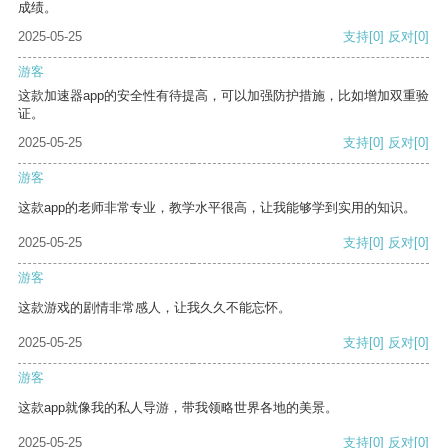
成绩。
2025-05-25
支持
[0]
反对
[0]
游客
这款加速器app的安全性有待提高，可以加强防护措施，比如增加双重验
证。
2025-05-25
支持
[0]
反对
[0]
游客
这款app的老师非常专业，教学水平很高，让我能够学到实用的知识。
2025-05-25
支持
[0]
反对
[0]
游客
这款游戏的剧情非常感人，让我久久不能忘怀。
2025-05-25
支持
[0]
反对
[0]
游客
这款app就像我的私人导游，带我领略世界各地的美景。
2025-05-25
支持
[0]
反对
[0]