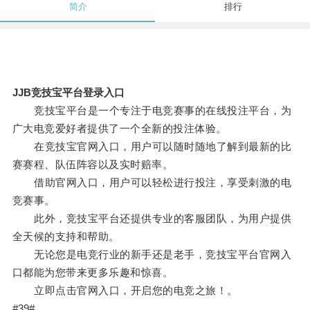
简介
排行
JJB竞技宝平台登录入口
竞技宝平台是一个专注于电竞赛事的在线投注平台，为
广大电竞爱好者提供了一个全新的投注体验。
在竞技宝官网入口，用户可以随时随地了解到最新的比
赛赛程、队伍阵容以及实时赔率。
借助官网入口，用户可以轻松进行投注，享受刺激的电
竞赛事。
此外，竞技宝平台还提供专业的客服团队，为用户提供
全天候的支持和帮助。
无论您是电竞行业的新手还是老手，竞技宝平台官网入
口都能为您带来更多乐趣和惊喜。
立即点击官网入口，开启您的电竞之旅！。
#39#