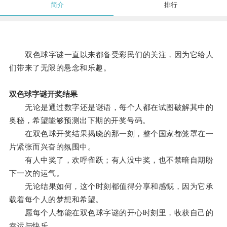
简介
排行
双色球字谜一直以来都备受彩民们的关注，因为它给人
们带来了无限的悬念和乐趣。
双色球字谜开奖结果
无论是通过数字还是谜语，每个人都在试图破解其中的
奥秘，希望能够预测出下期的开奖号码。
在双色球开奖结果揭晓的那一刻，整个国家都笼罩在一
片紧张而兴奋的氛围中。
有人中奖了，欢呼雀跃；有人没中奖，也不禁暗自期盼
下一次的运气。
无论结果如何，这个时刻都值得分享和感慨，因为它承
载着每个人的梦想和希望。
愿每个人都能在双色球字谜的开心时刻里，收获自己的
幸运与快乐。