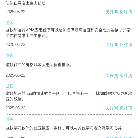
助你在网络上自由移动。
2025-05-22
支持
[0]
反对
[0]
游客
这款加速器VPM应用程序可以给你提供最高速度和安全性的连接，并帮
助你在网络上自由移动。
2025-05-22
支持
[0]
反对
[0]
游客
这款软件的价格非常实惠，值得推荐。
2025-05-22
支持
[0]
反对
[0]
游客
这款加速器app的加速效果一般，可以再提升一下，比如能够支持更多地
区的线路。
2025-05-22
支持
[0]
反对
[0]
游客
这款学习软件的社区氛围非常好，可以与其他学习者交流学习心得。