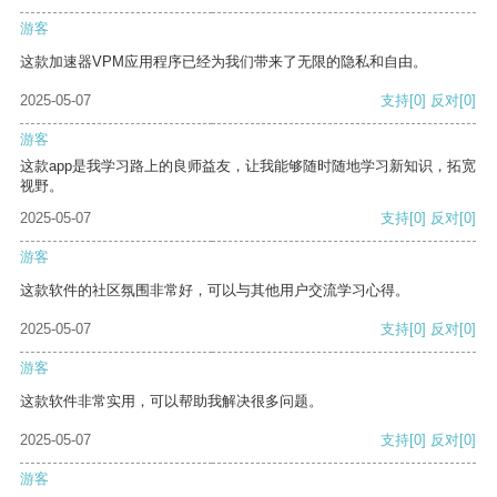
游客
这款加速器VPM应用程序已经为我们带来了无限的隐私和自由。
2025-05-07
支持
[0]
反对
[0]
游客
这款app是我学习路上的良师益友，让我能够随时随地学习新知识，拓宽
视野。
2025-05-07
支持
[0]
反对
[0]
游客
这款软件的社区氛围非常好，可以与其他用户交流学习心得。
2025-05-07
支持
[0]
反对
[0]
游客
这款软件非常实用，可以帮助我解决很多问题。
2025-05-07
支持
[0]
反对
[0]
游客