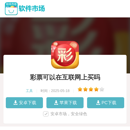
彩票可以在互联网上买吗
工具
|
时间：2025-05-18
|
安卓下载
苹果下载
PC下载
安卓市场，安全绿色