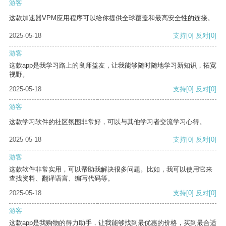
游客
这款加速器VPM应用程序可以给你提供全球覆盖和最高安全性的连接。
2025-05-18
支持
[0]
反对
[0]
游客
这款app是我学习路上的良师益友，让我能够随时随地学习新知识，拓宽
视野。
2025-05-18
支持
[0]
反对
[0]
游客
这款学习软件的社区氛围非常好，可以与其他学习者交流学习心得。
2025-05-18
支持
[0]
反对
[0]
游客
这款软件非常实用，可以帮助我解决很多问题。比如，我可以使用它来
查找资料、翻译语言、编写代码等。
2025-05-18
支持
[0]
反对
[0]
游客
这款app是我购物的得力助手，让我能够找到最优惠的价格，买到最合适