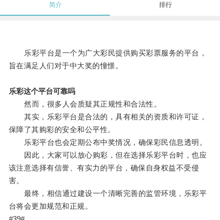
简介
排行
乐彩平台是一个为广大彩民提供购买彩票服务的平台，
旨在满足人们对于中大奖的憧憬。
乐彩这个平台可靠吗
然而，很多人会质疑其正规性和合法性。
其实，乐彩平台是合法的，具有相关的资质和许可证，
保障了其购彩的安全和公平性。
乐彩平台也会定期公布中奖情况，确保彩民信息透明。
因此，大家可以放心购彩，但在选择乐彩平台时，也应
该注意选择有信誉、有实力的平台，确保自身权益不受侵
害。
最终，相信通过建设一个清晰完善的监管环境，乐彩平
台将会更加规范和正规。
#39#