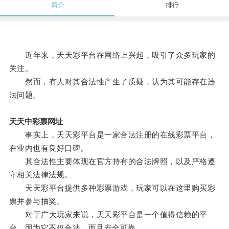
简介
排行
近年来，天天彩平台在网络上兴起，吸引了众多玩家的
关注。
然而，有人对其合法性产生了质疑，认为其可能存在违
法问题。
天天中彩票网址
事实上，天天彩平台是一家合法注册的在线彩票平台，
在业内也有良好口碑。
其合法性主要体现在官方持有的合法牌照，以及严格遵
守相关法律法规。
天天彩平台提供多种彩票游戏，玩家可以在这里购买彩
票并参与抽奖。
对于广大玩家来说，天天彩平台是一个值得信赖的平
台，因为它不仅合法，而且安全可靠。