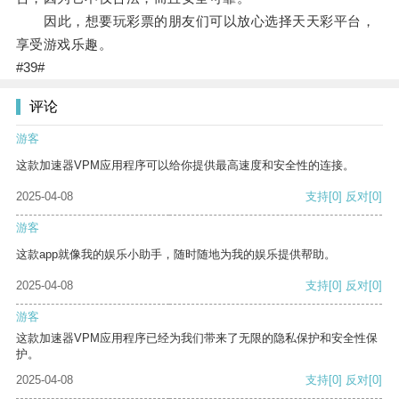
因此，想要玩彩票的朋友们可以放心选择天天彩平台，
享受游戏乐趣。
#39#
评论
游客
这款加速器VPM应用程序可以给你提供最高速度和安全性的连接。
2025-04-08
支持
[0]
反对
[0]
游客
这款app就像我的娱乐小助手，随时随地为我的娱乐提供帮助。
2025-04-08
支持
[0]
反对
[0]
游客
这款加速器VPM应用程序已经为我们带来了无限的隐私保护和安全性保
护。
2025-04-08
支持
[0]
反对
[0]