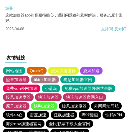
游客
这款加速器app的客服很贴心，遇到问题都能及时解决，服务态度非常
好。
2025-04-08
支持
[0]
反对
[0]
友情链接
网站地图
QuickQ
旋风加速度器
旋风加速
坚果加速器
tiktok加速器
狗急加速器官网
免费vqn外网加速
小蓝鸟
免费vps加速器外网苹果版
旋风加速度器
快连加速器
快连加速器官网入口
原子加速器
快鸭加速器
旋风加速度器
外网网址导航
软件中心
雷霆加速
狂飙加速器
哔咔漫画
快鸭VPN
海外npv加速器官网
全民彩票下载大全官网