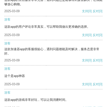
够放心购物。
2025-03-09
支持
[0]
反对
[0]
游客
这款app的用户评论非常真实，可以帮助我做出更准确的选择。
2025-03-09
支持
[0]
反对
[0]
游客
这款加速器app的客服很贴心，遇到问题都能及时解决，服务态度非常
好。
2025-03-09
支持
[0]
反对
[0]
游客
这个是app神器
2025-03-09
支持
[0]
反对
[0]
游客
这款app的游戏非常好玩，可以让我消磨时间。