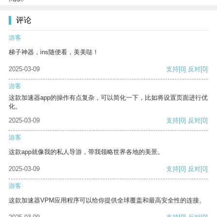
评论
游客
梯子神器，ins随便看，美美哒！
2025-03-09
支持
[0]
反对
[0]
游客
这款加速器app的操作有点复杂，可以简化一下，比如将设置页面进行优
化。
2025-03-09
支持
[0]
反对
[0]
游客
这款app就像我的私人导游，带我领略世界各地的美景。
2025-03-09
支持
[0]
反对
[0]
游客
这款加速器VPM应用程序可以给你提供全球覆盖和最高安全性的连接。