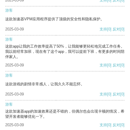
2025-03-09
支持
[0]
反对
[0]
游客
这款加速器VPM应用程序提供了顶级的安全性和隐私保护。
2025-03-09
支持
[0]
反对
[0]
游客
这款app让我的工作效率提高了50%，让我能够更轻松地完成工作任务。
我以前经常加班，现在有了这个app，我可以提前下班，有更多的时间陪
伴家人。
2025-03-09
支持
[0]
反对
[0]
游客
这款游戏的剧情非常感人，让我久久不能忘怀。
2025-03-09
支持
[0]
反对
[0]
游客
这款加速器app的加速效果还是不错的，但偶尔也会出现卡顿的情况，希
望开发者能够优化一下。
2025-03-09
支持
[0]
反对
[0]