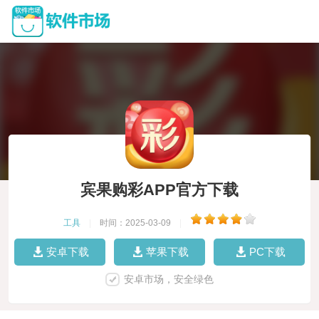
宾果购彩APP官方下载
工具
|
时间：2025-03-09
|
安卓下载
苹果下载
PC下载
安卓市场，安全绿色