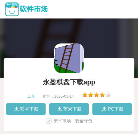
永盈棋盘下载app
工具
|
时间：2025-03-14
|
安卓下载
苹果下载
PC下载
安卓市场，安全绿色