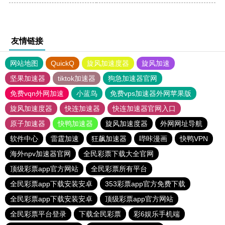
友情链接
网站地图
QuickQ
旋风加速度器
旋风加速
坚果加速器
tiktok加速器
狗急加速器官网
免费vqn外网加速
小蓝鸟
免费vps加速器外网苹果版
旋风加速度器
快连加速器
快连加速器官网入口
原子加速器
快鸭加速器
旋风加速度器
外网网址导航
软件中心
雷霆加速
狂飙加速器
哔咔漫画
快鸭VPN
海外npv加速器官网
全民彩票下载大全官网
顶级彩票app官方网站
全民彩票所有平台
全民彩票app下载安装安卓
353彩票app官方免费下载
全民彩票app下载安装安卓
顶级彩票app官方网站
全民彩票平台登录
下载全民彩票
彩6娱乐手机端