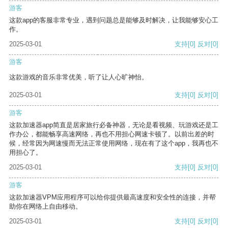
游客
这款app的客服非常专业，遇到问题总是能够及时解决，让我能够安心工
作。
2025-03-01
支持
[0]
反对
[0]
游客
这款游戏的音乐非常优美，听了让人心旷神怡。
2025-03-01
支持
[0]
反对
[0]
游客
这款加速器app简直是居家旅行必备神器，无论是看视频、玩游戏还是工
作办公，都能畅享高速网络，再也不用担心网速卡顿了。以前出差的时
候，经常因为网速慢而无法正常使用网络，现在有了这个app，我再也不
用担心了。
2025-03-01
支持
[0]
反对
[0]
游客
这款加速器VPM应用程序可以给你提供最高速度和安全性的连接，并帮
助你在网络上自由移动。
2025-03-01
支持
[0]
反对
[0]