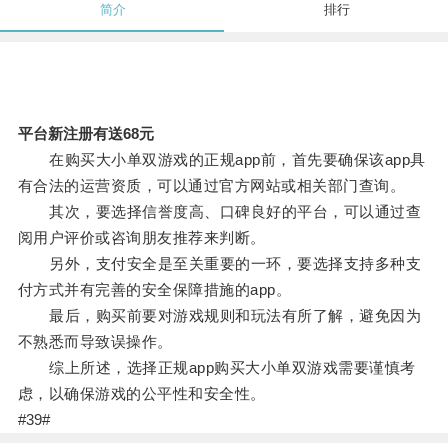
简介
排行
平台新注册有送68元
在购买大小单双游戏的正规app前，首先要确保该app具
有合法的运营资质，可以通过官方网站或相关部门查询。
其次，要选择信誉度高、口碑良好的平台，可以通过查
阅用户评价或咨询朋友推荐来判断。
另外，支付安全是至关重要的一环，要选择支持多种支
付方式并有完善的安全保障措施的app。
最后，购买前要对游戏规则和玩法有所了解，避免因为
不熟悉而导致误操作。
综上所述，选择正规app购买大小单双游戏需要谨慎考
虑，以确保游戏的公平性和安全性。
#39#