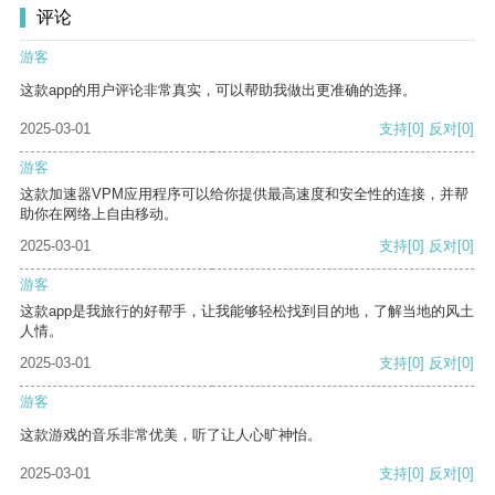
评论
游客
这款app的用户评论非常真实，可以帮助我做出更准确的选择。
2025-03-01
支持
[0]
反对
[0]
游客
这款加速器VPM应用程序可以给你提供最高速度和安全性的连接，并帮
助你在网络上自由移动。
2025-03-01
支持
[0]
反对
[0]
游客
这款app是我旅行的好帮手，让我能够轻松找到目的地，了解当地的风土
人情。
2025-03-01
支持
[0]
反对
[0]
游客
这款游戏的音乐非常优美，听了让人心旷神怡。
2025-03-01
支持
[0]
反对
[0]