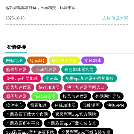
这款游戏非常好玩，画面精美，玩法丰富。
2025-10-16
支持
[0]
反对
[0]
友情链接
网站地图
QuickQ
旋风加速度器
旋风加速
坚果加速器
tiktok加速器
狗急加速器官网
免费vqn外网加速
小蓝鸟
免费vps加速器外网苹果版
旋风加速度器
快连加速器
快连加速器官网入口
原子加速器
快鸭加速器
旋风加速度器
外网网址导航
软件中心
雷霆加速
狂飙加速器
哔咔漫画
快鸭VPN
全民彩票下载大全官网
顶级彩票app官方网站
全民彩票所有平台
全民彩票app下载安装安卓
353彩票app官方免费下载
全民彩票app下载安装安卓