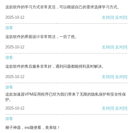
这款软件的学习方式非常灵活，可以根据自己的需求选择学习方式。
2025-10-12
支持
[0]
反对
[0]
游客
这款软件的界面设计非常简洁，一目了然。
2025-10-12
支持
[0]
反对
[0]
游客
这款软件的售后服务非常好，遇到问题都能得到及时解决。
2025-10-12
支持
[0]
反对
[0]
游客
这款加速器VPM应用程序已经为我们带来了无限的隐私保护和安全性保
护。
2025-10-12
支持
[0]
反对
[0]
游客
梯子神器，ins随便看，美美哒！