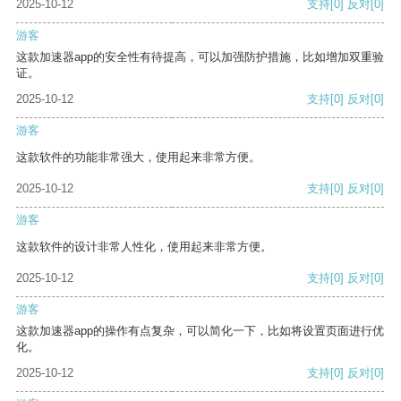
2025-10-12
支持
[0]
反对
[0]
游客
这款加速器app的安全性有待提高，可以加强防护措施，比如增加双重验
证。
2025-10-12
支持
[0]
反对
[0]
游客
这款软件的功能非常强大，使用起来非常方便。
2025-10-12
支持
[0]
反对
[0]
游客
这款软件的设计非常人性化，使用起来非常方便。
2025-10-12
支持
[0]
反对
[0]
游客
这款加速器app的操作有点复杂，可以简化一下，比如将设置页面进行优
化。
2025-10-12
支持
[0]
反对
[0]