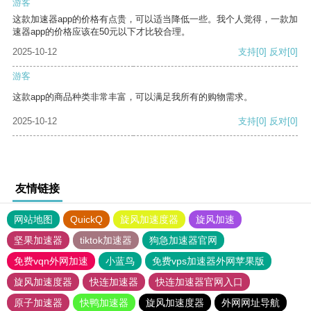
游客
这款加速器app的价格有点贵，可以适当降低一些。我个人觉得，一款加
速器app的价格应该在50元以下才比较合理。
2025-10-12
支持
[0]
反对
[0]
游客
这款app的商品种类非常丰富，可以满足我所有的购物需求。
2025-10-12
支持
[0]
反对
[0]
友情链接
网站地图
QuickQ
旋风加速度器
旋风加速
坚果加速器
tiktok加速器
狗急加速器官网
免费vqn外网加速
小蓝鸟
免费vps加速器外网苹果版
旋风加速度器
快连加速器
快连加速器官网入口
原子加速器
快鸭加速器
旋风加速度器
外网网址导航