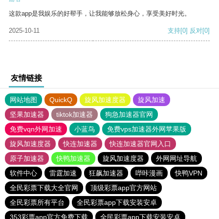
这款app是我娱乐的好帮手，让我能够放松身心，享受美好时光。
2025-10-11
支持
[0]
反对
[0]
友情链接
网站地图
QuickQ
旋风加速度器
旋风加速
坚果加速器
tiktok加速器
狗急加速器官网
免费vqn外网加速
小蓝鸟
免费vps加速器外网苹果版
旋风加速度器
快连加速器
快连加速器官网入口
原子加速器
快鸭加速器
旋风加速度器
外网网址导航
软件中心
雷霆加速
狂飙加速器
哔咔漫画
快鸭VPN
全民彩票下载大全官网
顶级彩票app官方网站
全民彩票所有平台
全民彩票app下载安装安卓
353彩票app官方免费下载
全民彩票app下载安装安卓