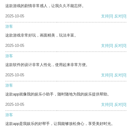
这款游戏的剧情非常感人，让我久久不能忘怀。
2025-10-05
支持
[0]
反对
[0]
游客
这款游戏非常好玩，画面精美，玩法丰富。
2025-10-05
支持
[0]
反对
[0]
游客
这款软件的设计非常人性化，使用起来非常方便。
2025-10-05
支持
[0]
反对
[0]
游客
这款app就像我的娱乐小助手，随时随地为我的娱乐提供帮助。
2025-10-05
支持
[0]
反对
[0]
游客
这款app是我娱乐的好帮手，让我能够放松身心，享受美好时光。