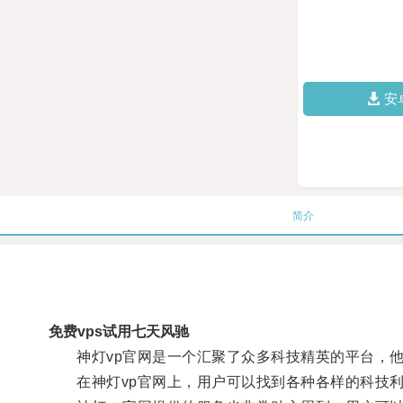
安
简介
免费vps试用七天风驰
神灯vp官网是一个汇聚了众多科技精英的平台，他
在神灯vp官网上，用户可以找到各种各样的科技利