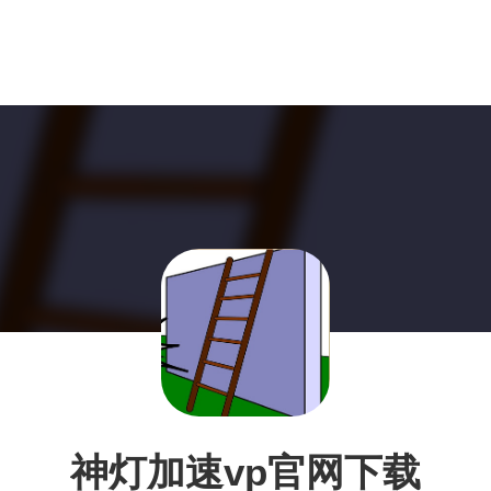
神灯加速vp官网下载