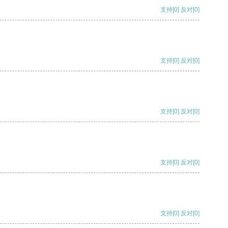
支持
[0]
反对
[0]
支持
[0]
反对
[0]
支持
[0]
反对
[0]
支持
[0]
反对
[0]
支持
[0]
反对
[0]