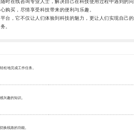
随时在线咨询专业人士，解决自己在科技使用过程中遇到的问
心购买，尽情享受科技带来的便利与乐趣。
平台，它不仅让人们体验到科技的魅力，更让人们实现自己的
服务。
更轻松地完成工作任务。
己感兴趣的知识。
动切换线路的功能。