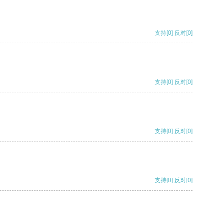
支持
[0]
反对
[0]
支持
[0]
反对
[0]
支持
[0]
反对
[0]
支持
[0]
反对
[0]