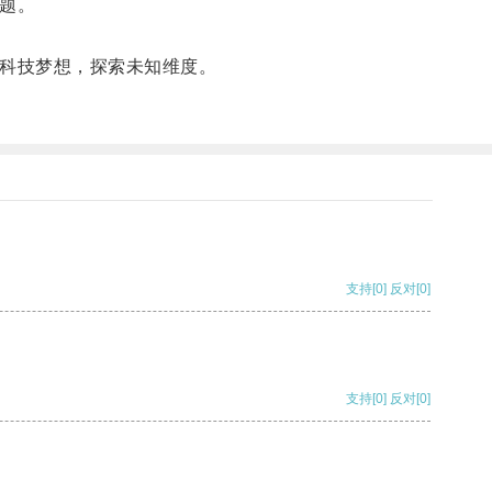
题。
科技梦想，探索未知维度。
支持
[0]
反对
[0]
支持
[0]
反对
[0]