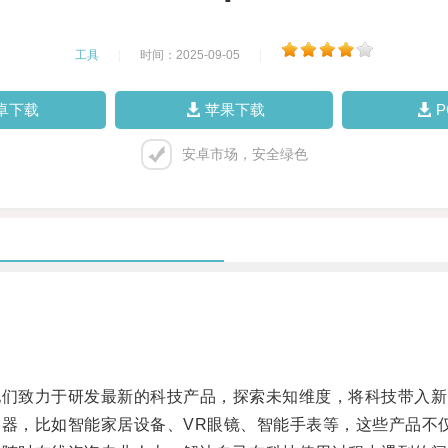
工具
|
时间：2025-09-05
|
卓下载
苹果下载
安卓市场，安全绿色
们致力于研发最新的科技产品，探索未知维度，将科技带入新
器，比如智能家居设备、VR眼镜、智能手表等，这些产品不