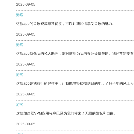
2025-09-05
游客
这款app的音乐资源非常优质，可以让我尽情享受音乐的魅力。
2025-09-05
游客
这款app就像我的私人助理，随时随地为我的办公提供帮助。我经常需要查
2025-09-05
游客
这款app是我旅行的好帮手，让我能够轻松找到目的地，了解当地的风土人
2025-09-05
游客
这款加速器VPM应用程序已经为我们带来了无限的隐私和自由。
2025-09-05