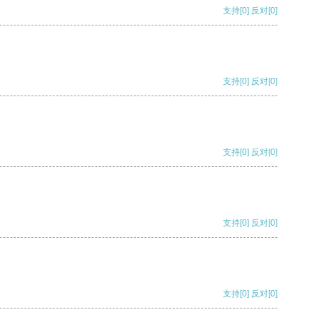
支持
[0]
反对
[0]
支持
[0]
反对
[0]
支持
[0]
反对
[0]
支持
[0]
反对
[0]
支持
[0]
反对
[0]