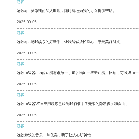
游客
这款app就像我的私人助理，随时随地为我的办公提供帮助。
2025-09-05
游客
这款app是我娱乐的好帮手，让我能够放松身心，享受美好时光。
2025-09-05
游客
这款加速器app的功能有点单一，可以增加一些新功能。比如，可以增加
2025-09-05
游客
这款加速器VPM应用程序已经为我们带来了无限的隐私保护和自由。
2025-09-05
游客
这款游戏的音乐非常优美，听了让人心旷神怡。