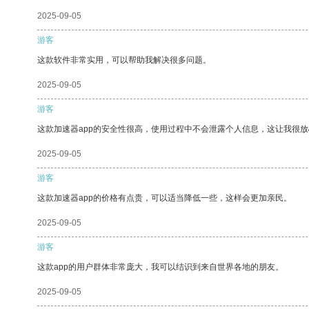
2025-09-05
游客
这款软件非常实用，可以帮助我解决很多问题。
2025-09-05
游客
这款加速器app的安全性很高，使用过程中不会泄露个人信息，这让我很
2025-09-05
游客
这款加速器app的价格有点贵，可以适当降低一些，这样会更加亲民。
2025-09-05
游客
这款app的用户群体非常庞大，我可以结识到来自世界各地的朋友。
2025-09-05