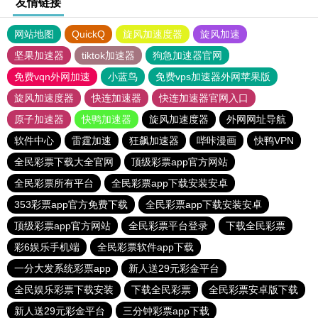
友情链接
网站地图
QuickQ
旋风加速度器
旋风加速
坚果加速器
tiktok加速器
狗急加速器官网
免费vqn外网加速
小蓝鸟
免费vps加速器外网苹果版
旋风加速度器
快连加速器
快连加速器官网入口
原子加速器
快鸭加速器
旋风加速度器
外网网址导航
软件中心
雷霆加速
狂飙加速器
哔咔漫画
快鸭VPN
全民彩票下载大全官网
顶级彩票app官方网站
全民彩票所有平台
全民彩票app下载安装安卓
353彩票app官方免费下载
全民彩票app下载安装安卓
顶级彩票app官方网站
全民彩票平台登录
下载全民彩票
彩6娱乐手机端
全民彩票软件app下载
一分大发系统彩票app
新人送29元彩金平台
全民娱乐彩票下载安装
下载全民彩票
全民彩票安卓版下载
新人送29元彩金平台
三分钟彩票app下载