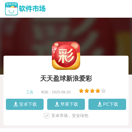
天天盈球新浪爱彩
工具
|
时间：2025-08-20
|
安卓下载
苹果下载
PC下载
安卓市场，安全绿色