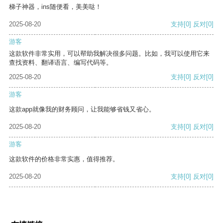
梯子神器，ins随便看，美美哒！
2025-08-20
支持
[0]
反对
[0]
游客
这款软件非常实用，可以帮助我解决很多问题。比如，我可以使用它来
查找资料、翻译语言、编写代码等。
2025-08-20
支持
[0]
反对
[0]
游客
这款app就像我的财务顾问，让我能够省钱又省心。
2025-08-20
支持
[0]
反对
[0]
游客
这款软件的价格非常实惠，值得推荐。
2025-08-20
支持
[0]
反对
[0]