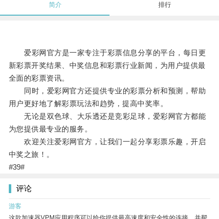
简介
排行
爱彩网官方是一家专注于彩票信息分享的平台，每日更
新彩票开奖结果、中奖信息和彩票行业新闻，为用户提供最
全面的彩票资讯。
同时，爱彩网官方还提供专业的彩票分析和预测，帮助
用户更好地了解彩票玩法和趋势，提高中奖率。
无论是双色球、大乐透还是竞彩足球，爱彩网官方都能
为您提供最专业的服务。
欢迎关注爱彩网官方，让我们一起分享彩票乐趣，开启
中奖之旅！。
#39#
评论
游客
这款加速器VPM应用程序可以给你提供最高速度和安全性的连接，并帮