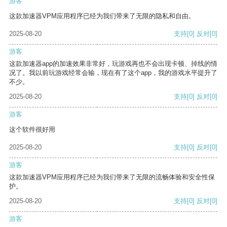
游客
这款加速器VPM应用程序已经为我们带来了无限的隐私和自由。
2025-08-20
支持
[0]
反对
[0]
游客
这款加速器app的加速效果非常好，玩游戏再也不会出现卡顿、掉线的情
况了。我以前玩游戏经常会输，现在有了这个app，我的游戏水平提升了
不少。
2025-08-20
支持
[0]
反对
[0]
游客
这个软件很好用
2025-08-20
支持
[0]
反对
[0]
游客
这款加速器VPM应用程序已经为我们带来了无限的流畅体验和安全性保
护。
2025-08-20
支持
[0]
反对
[0]
游客