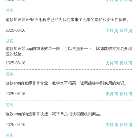
游客
这款加速器VPM应用程序已经为我们带来了无限的隐私和安全性保护。
2025-08-16
支持
[0]
反对
[0]
游客
这款加速器app的加速效果一般，可以再提升一下，比如能够支持更多地
区的线路。
2025-08-16
支持
[0]
反对
[0]
游客
这款app的老师非常专业，教学水平很高，让我能够学到实用的知识。
2025-08-16
支持
[0]
反对
[0]
游客
这款app的物流非常快捷，我下单后很快就能收到商品。
2025-08-16
支持
[0]
反对
[0]
游客