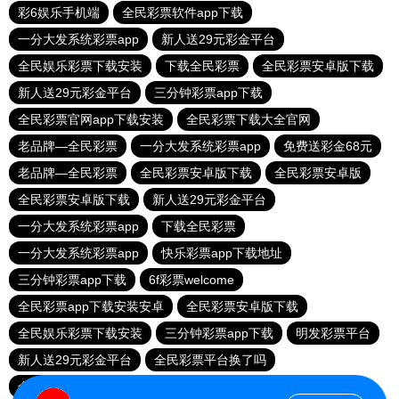
彩6娱乐手机端
全民彩票软件app下载
一分大发系统彩票app
新人送29元彩金平台
全民娱乐彩票下载安装
下载全民彩票
全民彩票安卓版下载
新人送29元彩金平台
三分钟彩票app下载
全民彩票官网app下载安装
全民彩票下载大全官网
老品牌—全民彩票
一分大发系统彩票app
免费送彩金68元
老品牌—全民彩票
全民彩票安卓版下载
全民彩票安卓版
全民彩票安卓版下载
新人送29元彩金平台
一分大发系统彩票app
下载全民彩票
一分大发系统彩票app
快乐彩票app下载地址
三分钟彩票app下载
6f彩票welcome
全民彩票app下载安装安卓
全民彩票安卓版下载
全民娱乐彩票下载安装
三分钟彩票app下载
明发彩票平台
新人送29元彩金平台
全民彩票平台换了吗
全民彩票官网app下载安装