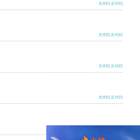
支持
[0]
反对
[0]
支持
[0]
反对
[0]
支持
[0]
反对
[0]
支持
[0]
反对
[0]
支持
[0]
反对
[0]