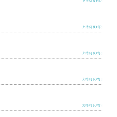
支持
[0]
反对
[0]
支持
[0]
反对
[0]
支持
[0]
反对
[0]
支持
[0]
反对
[0]
支持
[0]
反对
[0]