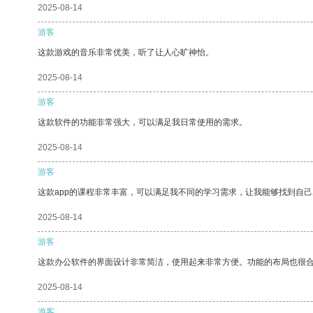
2025-08-14
游客
这款游戏的音乐非常优美，听了让人心旷神怡。
2025-08-14
游客
这款软件的功能非常强大，可以满足我日常使用的需求。
2025-08-14
游客
这款app的课程非常丰富，可以满足我不同的学习需求，让我能够找到自
2025-08-14
游客
这款办公软件的界面设计非常简洁，使用起来非常方便。功能的布局也很
2025-08-14
游客