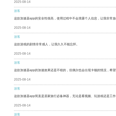
2025-08-14
游客
这款加速器app的安全性很高，使用过程中不会泄露个人信息，让我非常放
2025-08-14
游客
这款游戏的剧情非常感人，让我久久不能忘怀。
2025-08-14
游客
这款加速器app的加速效果还是不错的，但偶尔也会出现卡顿的情况，希
2025-08-14
游客
这款加速器app简直是居家旅行必备神器，无论是看视频、玩游戏还是工
2025-08-14
游客