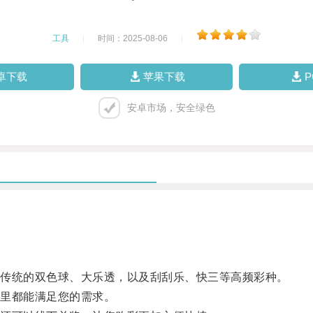
工具
|
时间：2025-08-06
|
卓下载
苹果下载
安卓市场，安全绿色
传统的双色球、大乐透，以及刮刮乐、快三等高频彩种。
里都能满足您的需求。