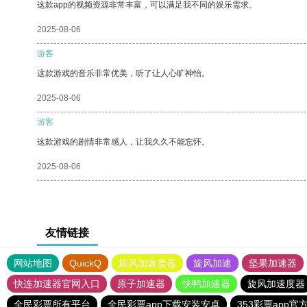
这款app的视频资源非常丰富，可以满足我不同的娱乐需求。
2025-08-06
游客
这款游戏的音乐非常优美，听了让人心旷神怡。
2025-08-06
游客
这款游戏的剧情非常感人，让我久久不能忘怀。
2025-08-06
友情链接
网站地图
QuickQ
旋风加速度器
旋风加速
坚果加速器
快连加速器官网入口
原子加速器
快鸭加速器
旋风加速度器
全民彩票所有平台
全民彩票app下载安装安卓
353彩票app