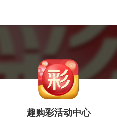
趣购彩活动中心