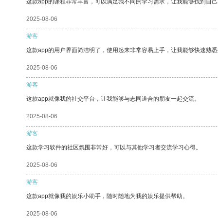
这款app的课程非常丰富，可以满足我不同的学习需求，让我能够找到自
2025-08-06
游客
这款app的用户界面简洁明了，使用起来非常容易上手，让我能够快速熟
2025-08-06
游客
这款app就像我的社交平台，让我能够与志同道合的朋友一起交流。
2025-08-06
游客
这款学习软件的社区氛围非常好，可以与其他学习者交流学习心得。
2025-08-06
游客
这款app就像我的娱乐小助手，随时随地为我的娱乐提供帮助。
2025-08-06