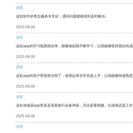
游客
这款软件的售后服务非常好，遇到问题都能得到及时解决。
2025-08-06
游客
这款app的学习氛围很浓厚，能够激励我不断学习，让我能够取得更好的成
2025-08-06
游客
这款app的用户界面简洁明了，使用起来非常容易上手，让我能够快速熟悉
2025-08-06
游客
这款加速器app简直是居家旅行必备神器，无论是看视频、玩游戏还是工
2025-08-06
游客