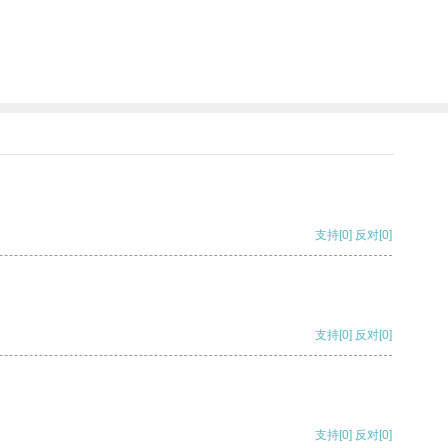
支持
[0]
反对
[0]
支持
[0]
反对
[0]
支持
[0]
反对
[0]