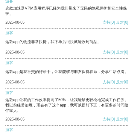
游客
这款加速器VPM应用程序已经为我们带来了无限的隐私保护和安全性保
护。
2025-08-05
支持
[0]
反对
[0]
游客
这款app的物流非常快捷，我下单后很快就能收到商品。
2025-08-05
支持
[0]
反对
[0]
游客
这款app是我社交的好帮手，让我能够与朋友保持联系，分享生活点滴。
2025-08-05
支持
[0]
反对
[0]
游客
这款app让我的工作效率提高了50%，让我能够更轻松地完成工作任务。
我以前经常加班，现在有了这个app，我可以提前下班，有更多的时间陪
伴家人。
2025-08-05
支持
[0]
反对
[0]
游客