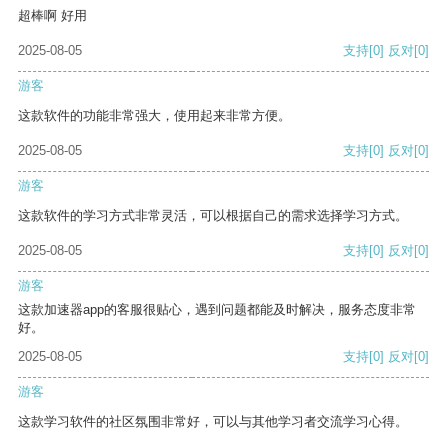
超棒啊 好用
2025-08-05
支持
[0]
反对
[0]
游客
这款软件的功能非常强大，使用起来非常方便。
2025-08-05
支持
[0]
反对
[0]
游客
这款软件的学习方式非常灵活，可以根据自己的需求选择学习方式。
2025-08-05
支持
[0]
反对
[0]
游客
这款加速器app的客服很贴心，遇到问题都能及时解决，服务态度非常
好。
2025-08-05
支持
[0]
反对
[0]
游客
这款学习软件的社区氛围非常好，可以与其他学习者交流学习心得。