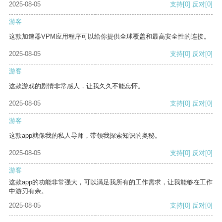
2025-08-05
支持
[0]
反对
[0]
游客
这款加速器VPM应用程序可以给你提供全球覆盖和最高安全性的连接。
2025-08-05
支持
[0]
反对
[0]
游客
这款游戏的剧情非常感人，让我久久不能忘怀。
2025-08-05
支持
[0]
反对
[0]
游客
这款app就像我的私人导师，带领我探索知识的奥秘。
2025-08-05
支持
[0]
反对
[0]
游客
这款app的功能非常强大，可以满足我所有的工作需求，让我能够在工作
中游刃有余。
2025-08-05
支持
[0]
反对
[0]