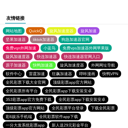
友情链接
网站地图
QuickQ
旋风加速度器
旋风加速
坚果加速器
tiktok加速器
狗急加速器官网
免费vqn外网加速
小蓝鸟
免费vps加速器外网苹果版
旋风加速度器
快连加速器
快连加速器官网入口
原子加速器
快鸭加速器
旋风加速度器
外网网址导航
软件中心
雷霆加速
狂飙加速器
哔咔漫画
快鸭VPN
全民彩票下载大全官网
顶级彩票app官方网站
全民彩票所有平台
全民彩票app下载安装安卓
353彩票app官方免费下载
全民彩票app下载安装安卓
顶级彩票app官方网站
全民彩票平台登录
下载全民彩票
彩6娱乐手机端
全民彩票软件app下载
一分大发系统彩票app
新人送29元彩金平台