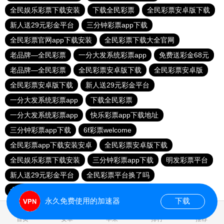
全民娱乐彩票下载安装
下载全民彩票
全民彩票安卓版下载
新人送29元彩金平台
三分钟彩票app下载
全民彩票官网app下载安装
全民彩票下载大全官网
老品牌—全民彩票
一分大发系统彩票app
免费送彩金68元
老品牌—全民彩票
全民彩票安卓版下载
全民彩票安卓版
全民彩票安卓版下载
新人送29元彩金平台
一分大发系统彩票app
下载全民彩票
一分大发系统彩票app
快乐彩票app下载地址
三分钟彩票app下载
6f彩票welcome
全民彩票app下载安装安卓
全民彩票安卓版下载
全民娱乐彩票下载安装
三分钟彩票app下载
明发彩票平台
新人送29元彩金平台
全民彩票平台换了吗
全民彩票官网app下载安装
永久免费使用的加速器
下载
0.023787s
首页
安卓
苹果
排行
推荐