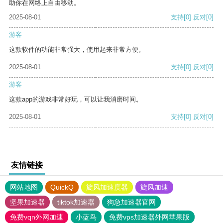
助你在网络上自由移动。
2025-08-01
支持
[0]
反对
[0]
游客
这款软件的功能非常强大，使用起来非常方便。
2025-08-01
支持
[0]
反对
[0]
游客
这款app的游戏非常好玩，可以让我消磨时间。
2025-08-01
支持
[0]
反对
[0]
友情链接
网站地图
QuickQ
旋风加速度器
旋风加速
坚果加速器
tiktok加速器
狗急加速器官网
免费vqn外网加速
小蓝鸟
免费vps加速器外网苹果版