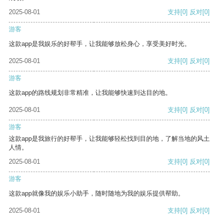
2025-08-01
支持
[0]
反对
[0]
游客
这款app是我娱乐的好帮手，让我能够放松身心，享受美好时光。
2025-08-01
支持
[0]
反对
[0]
游客
这款app的路线规划非常精准，让我能够快速到达目的地。
2025-08-01
支持
[0]
反对
[0]
游客
这款app是我旅行的好帮手，让我能够轻松找到目的地，了解当地的风土
人情。
2025-08-01
支持
[0]
反对
[0]
游客
这款app就像我的娱乐小助手，随时随地为我的娱乐提供帮助。
2025-08-01
支持
[0]
反对
[0]