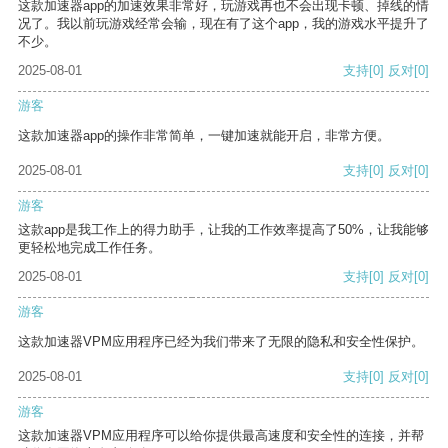
这款加速器app的加速效果非常好，玩游戏再也不会出现卡顿、掉线的情
况了。我以前玩游戏经常会输，现在有了这个app，我的游戏水平提升了
不少。
2025-08-01
支持
[0]
反对
[0]
游客
这款加速器app的操作非常简单，一键加速就能开启，非常方便。
2025-08-01
支持
[0]
反对
[0]
游客
这款app是我工作上的得力助手，让我的工作效率提高了50%，让我能够
更轻松地完成工作任务。
2025-08-01
支持
[0]
反对
[0]
游客
这款加速器VPM应用程序已经为我们带来了无限的隐私和安全性保护。
2025-08-01
支持
[0]
反对
[0]
游客
这款加速器VPM应用程序可以给你提供最高速度和安全性的连接，并帮