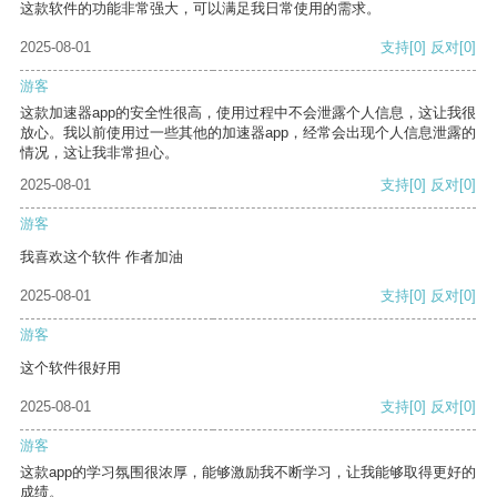
这款软件的功能非常强大，可以满足我日常使用的需求。
2025-08-01
支持
[0]
反对
[0]
游客
这款加速器app的安全性很高，使用过程中不会泄露个人信息，这让我很
放心。我以前使用过一些其他的加速器app，经常会出现个人信息泄露的
情况，这让我非常担心。
2025-08-01
支持
[0]
反对
[0]
游客
我喜欢这个软件 作者加油
2025-08-01
支持
[0]
反对
[0]
游客
这个软件很好用
2025-08-01
支持
[0]
反对
[0]
游客
这款app的学习氛围很浓厚，能够激励我不断学习，让我能够取得更好的
成绩。