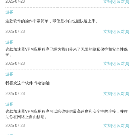
2025-07-28
支持
[0]
反对
[0]
游客
这款软件的操作非常简单，即使是小白也能快速上手。
2025-07-28
支持
[0]
反对
[0]
游客
这款加速器VPM应用程序已经为我们带来了无限的隐私保护和安全性保
护。
2025-07-28
支持
[0]
反对
[0]
游客
我喜欢这个软件 作者加油
2025-07-28
支持
[0]
反对
[0]
游客
这款加速器VPM应用程序可以给你提供最高速度和安全性的连接，并帮
助你在网络上自由移动。
2025-07-28
支持
[0]
反对
[0]