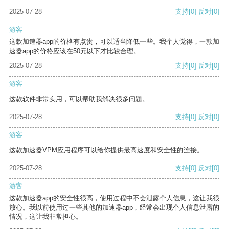
2025-07-28
支持
[0]
反对
[0]
游客
这款加速器app的价格有点贵，可以适当降低一些。我个人觉得，一款加
速器app的价格应该在50元以下才比较合理。
2025-07-28
支持
[0]
反对
[0]
游客
这款软件非常实用，可以帮助我解决很多问题。
2025-07-28
支持
[0]
反对
[0]
游客
这款加速器VPM应用程序可以给你提供最高速度和安全性的连接。
2025-07-28
支持
[0]
反对
[0]
游客
这款加速器app的安全性很高，使用过程中不会泄露个人信息，这让我很
放心。我以前使用过一些其他的加速器app，经常会出现个人信息泄露的
情况，这让我非常担心。