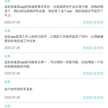
游客
这款加速器app的加速效果非常好，玩游戏再也不会出现卡顿、掉线的情
况了。我以前玩游戏经常会输，现在有了这个app，我的游戏水平提升了
不少。
2025-07-28
支持
[0]
反对
[0]
游客
这款app是我工作上的得力助手，让我的工作效率提高了50%，让我能够
更轻松地完成工作任务。
2025-07-28
支持
[0]
反对
[0]
游客
这款加速器app的功能有点单一，可以增加一些新功能，比如增加一个自
动切换线路的功能。
2025-07-28
支持
[0]
反对
[0]
游客
这个软件我非常喜欢
2025-07-28
支持
[0]
反对
[0]
游客