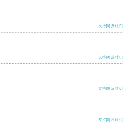
支持
[0]
反对
[0]
支持
[0]
反对
[0]
支持
[0]
反对
[0]
支持
[0]
反对
[0]