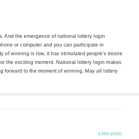
d the emergence of national lottery login
 phone or computer and you can participate in
 of winning is low, it has stimulated people's desire
for the exciting moment. National lottery login makes
g forward to the moment of winning. May all lottery
支持
[0]
反对
[0]