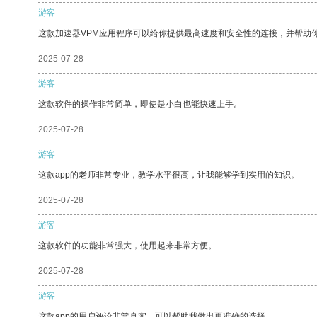
游客
这款加速器VPM应用程序可以给你提供最高速度和安全性的连接，并帮助
2025-07-28
游客
这款软件的操作非常简单，即使是小白也能快速上手。
2025-07-28
游客
这款app的老师非常专业，教学水平很高，让我能够学到实用的知识。
2025-07-28
游客
这款软件的功能非常强大，使用起来非常方便。
2025-07-28
游客
这款app的用户评论非常真实，可以帮助我做出更准确的选择。