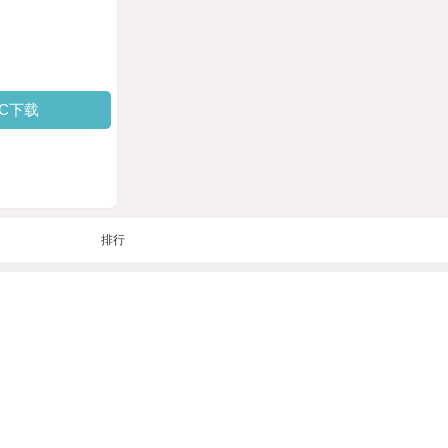
PC下载
排行