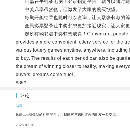
只需在手机或电脑上登录指定平台，就可以随时随
中奖几率虽然低，但激发了大家的购买欲望。
每期开奖结果也随时可以查询，让人紧张刺激的等
全民彩票登录让中奖梦想更加接近现实，让大家更
愿所有购彩者中奖梦想成真！Convinced, people are increasingly
provides a more convenient lottery service for the g
various lottery games anytime, anywhere, including P
to buy. The results of each period can also be querie
the dream of winning closer to reality, making every
buyers' dreams come true!。
#39#
评论
游客
这款app就像我的社交平台，让我能够与志同道合的朋友一起交流。
2025-07-28