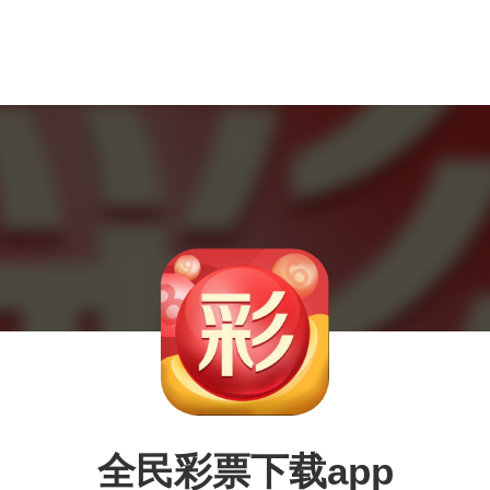
全民彩票下载app