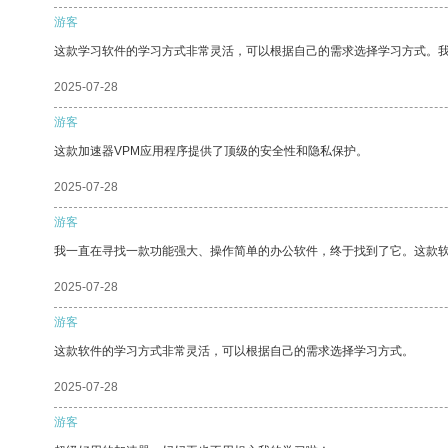
游客
这款学习软件的学习方式非常灵活，可以根据自己的需求选择学习方式。
2025-07-28
游客
这款加速器VPM应用程序提供了顶级的安全性和隐私保护。
2025-07-28
游客
我一直在寻找一款功能强大、操作简单的办公软件，终于找到了它。这款
2025-07-28
游客
这款软件的学习方式非常灵活，可以根据自己的需求选择学习方式。
2025-07-28
游客