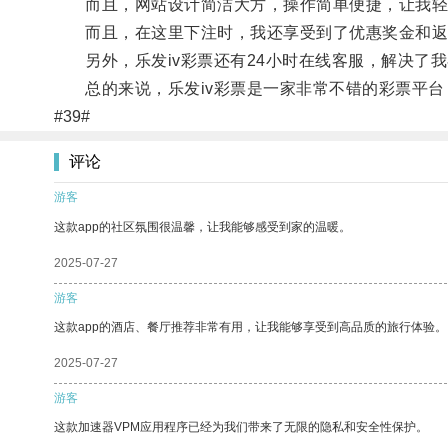
而且，网站设计简洁大方，操作简单便捷，让我轻
而且，在这里下注时，我还享受到了优惠奖金和返
另外，乐发iv彩票还有24小时在线客服，解决了
总的来说，乐发iv彩票是一家非常不错的彩票平台
#39#
评论
游客
这款app的社区氛围很温馨，让我能够感受到家的温暖。
2025-07-27
游客
这款app的酒店、餐厅推荐非常有用，让我能够享受到高品质的旅行体验。
2025-07-27
游客
这款加速器VPM应用程序已经为我们带来了无限的隐私和安全性保护。