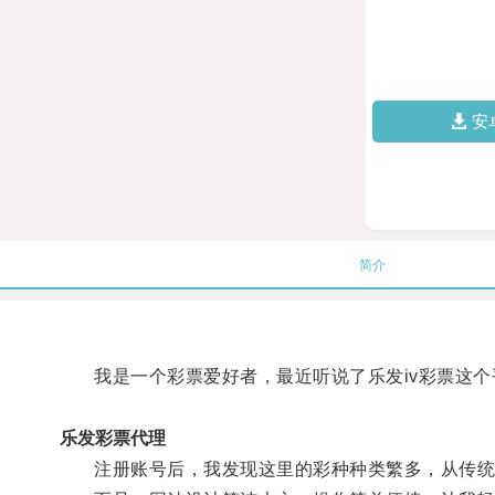
安
简介
我是一个彩票爱好者，最近听说了乐发iv彩票这个
乐发彩票代理
注册账号后，我发现这里的彩种种类繁多，从传统