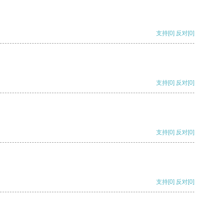
支持
[0]
反对
[0]
支持
[0]
反对
[0]
支持
[0]
反对
[0]
支持
[0]
反对
[0]