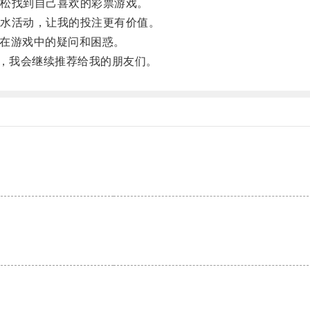
松找到自己喜欢的彩票游戏。
水活动，让我的投注更有价值。
我在游戏中的疑问和困惑。
，我会继续推荐给我的朋友们。