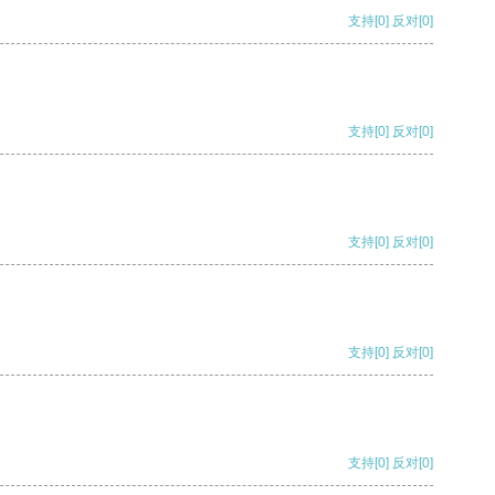
支持
[0]
反对
[0]
支持
[0]
反对
[0]
支持
[0]
反对
[0]
支持
[0]
反对
[0]
支持
[0]
反对
[0]