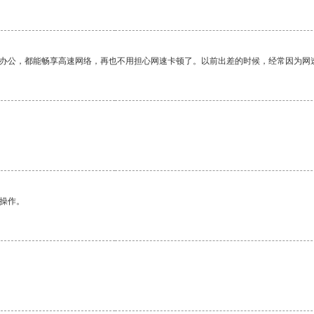
作办公，都能畅享高速网络，再也不用担心网速卡顿了。以前出差的时候，经常因为网
悉操作。
。