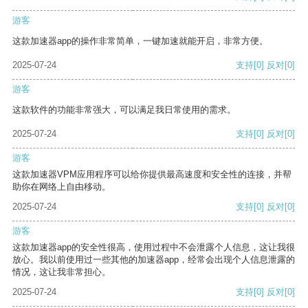
游客
这款加速器app的操作非常简单，一键加速就能开启，非常方便。
2025-07-24
支持
[0]
反对
[0]
游客
这款软件的功能非常强大，可以满足我日常使用的需求。
2025-07-24
支持
[0]
反对
[0]
游客
这款加速器VPM应用程序可以给你提供最高速度和安全性的连接，并帮
助你在网络上自由移动。
2025-07-24
支持
[0]
反对
[0]
游客
这款加速器app的安全性很高，使用过程中不会泄露个人信息，这让我很
放心。我以前使用过一些其他的加速器app，经常会出现个人信息泄露的
情况，这让我非常担心。
2025-07-24
支持
[0]
反对
[0]