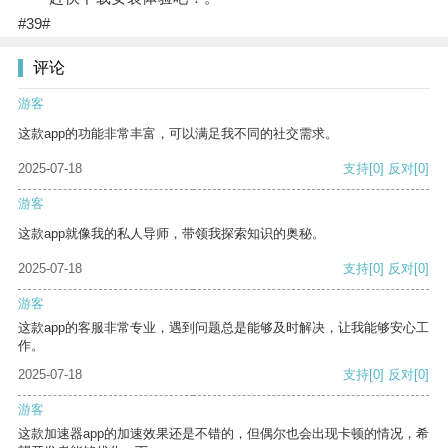
#39#
评论
游客
这款app的功能非常丰富，可以满足我不同的社交需求。
2025-07-18
支持
[0]
反对
[0]
游客
这款app就像我的私人导师，带领我探索知识的奥秘。
2025-07-18
支持
[0]
反对
[0]
游客
这款app的客服非常专业，遇到问题总是能够及时解决，让我能够安心工
作。
2025-07-18
支持
[0]
反对
[0]
游客
这款加速器app的加速效果还是不错的，但偶尔也会出现卡顿的情况，希