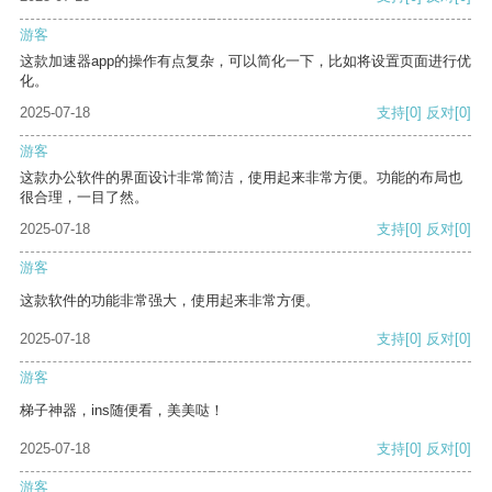
游客
这款加速器app的操作有点复杂，可以简化一下，比如将设置页面进行优
化。
2025-07-18
支持
[0]
反对
[0]
游客
这款办公软件的界面设计非常简洁，使用起来非常方便。功能的布局也
很合理，一目了然。
2025-07-18
支持
[0]
反对
[0]
游客
这款软件的功能非常强大，使用起来非常方便。
2025-07-18
支持
[0]
反对
[0]
游客
梯子神器，ins随便看，美美哒！
2025-07-18
支持
[0]
反对
[0]
游客