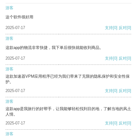
游客
这个软件很好用
2025-07-17
支持
[0]
反对
[0]
游客
这款app的物流非常快捷，我下单后很快就能收到商品。
2025-07-17
支持
[0]
反对
[0]
游客
这款加速器VPM应用程序已经为我们带来了无限的隐私保护和安全性保
护。
2025-07-17
支持
[0]
反对
[0]
游客
这款app是我旅行的好帮手，让我能够轻松找到目的地，了解当地的风土
人情。
2025-07-17
支持
[0]
反对
[0]
游客