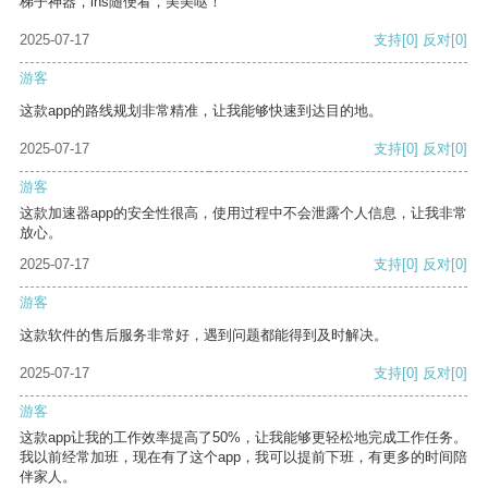
梯子神器，ins随便看，美美哒！
2025-07-17
支持
[0]
反对
[0]
游客
这款app的路线规划非常精准，让我能够快速到达目的地。
2025-07-17
支持
[0]
反对
[0]
游客
这款加速器app的安全性很高，使用过程中不会泄露个人信息，让我非常
放心。
2025-07-17
支持
[0]
反对
[0]
游客
这款软件的售后服务非常好，遇到问题都能得到及时解决。
2025-07-17
支持
[0]
反对
[0]
游客
这款app让我的工作效率提高了50%，让我能够更轻松地完成工作任务。
我以前经常加班，现在有了这个app，我可以提前下班，有更多的时间陪
伴家人。