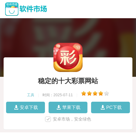
稳定的十大彩票网站
工具
|
时间：2025-07-11
|
安卓下载
苹果下载
PC下载
安卓市场，安全绿色