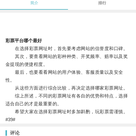
简介
排行
彩票平台哪个最好
在选择彩票网址时，首先要考虑网站的信誉度和口碑。
其次，要查看网站的彩种种类、开奖频率、赔率以及奖
金提现的便捷程度。
最后，也要看看网站的用户体验、客服质量以及安全
性。
从这些方面进行综合比较，再决定选择哪家彩票网址。
综上所述，不同的彩票网址有各自的优势和特点，选择
适合自己的才是最重要的。
希望大家在选择彩票网址时多加斟酌，玩彩票需谨慎。
#39#
评论