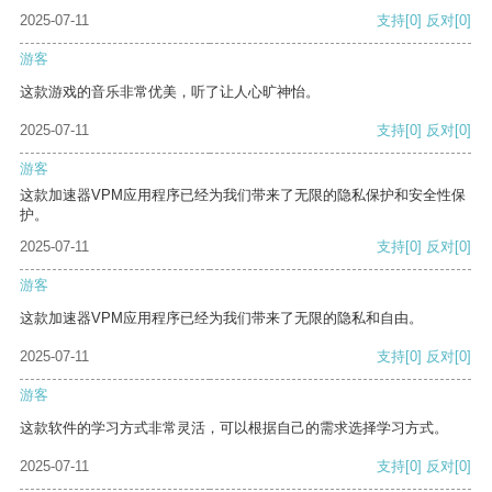
2025-07-11
支持
[0]
反对
[0]
游客
这款游戏的音乐非常优美，听了让人心旷神怡。
2025-07-11
支持
[0]
反对
[0]
游客
这款加速器VPM应用程序已经为我们带来了无限的隐私保护和安全性保
护。
2025-07-11
支持
[0]
反对
[0]
游客
这款加速器VPM应用程序已经为我们带来了无限的隐私和自由。
2025-07-11
支持
[0]
反对
[0]
游客
这款软件的学习方式非常灵活，可以根据自己的需求选择学习方式。
2025-07-11
支持
[0]
反对
[0]