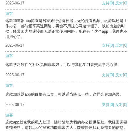
2025-06-17
支持
[0]
反对
[0]
游客
这款加速器app简直是居家旅行必备神器，无论是看视频、玩游戏还是工
作办公，都能畅享高速网络，再也不用担心网速卡顿了。以前出差的时
候，经常因为网速慢而无法正常使用网络，现在有了这个app，我再也不
用担心了。
2025-06-17
支持
[0]
反对
[0]
游客
这款学习软件的社区氛围非常好，可以与其他学习者交流学习心得。
2025-06-17
支持
[0]
反对
[0]
游客
这款加速器app的价格有点贵，可以适当降低一些，这样会更加亲民。
2025-06-17
支持
[0]
反对
[0]
游客
这款app就像我的私人助理，随时随地为我的办公提供帮助。我经常需要
查找资料，这款app的搜索功能非常强大，能够快速找到我需要的信息。