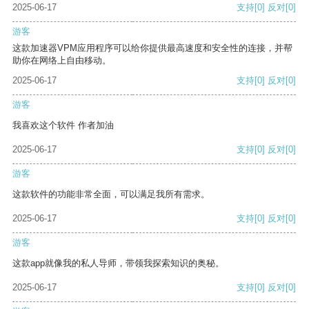
2025-06-17
支持
[0]
反对
[0]
游客
这款加速器VPM应用程序可以给你提供最高速度和安全性的连接，并帮
助你在网络上自由移动。
2025-06-17
支持
[0]
反对
[0]
游客
我喜欢这个软件 作者加油
2025-06-17
支持
[0]
反对
[0]
游客
这款软件的功能非常全面，可以满足我所有需求。
2025-06-17
支持
[0]
反对
[0]
游客
这款app就像我的私人导师，带领我探索知识的奥秘。
2025-06-17
支持
[0]
反对
[0]