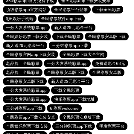
353彩票app官方免费下载
全民彩票app下载安装安卓
顶级彩票app官方网站
全民彩票平台登录
下载全民彩票
彩6娱乐手机端
全民彩票软件app下载
一分大发系统彩票app
新人送29元彩金平台
全民娱乐彩票下载安装
下载全民彩票
全民彩票安卓版下载
新人送29元彩金平台
三分钟彩票app下载
全民彩票官网app下载安装
全民彩票下载大全官网
老品牌—全民彩票
一分大发系统彩票app
免费送彩金68元
老品牌—全民彩票
全民彩票安卓版下载
全民彩票安卓版
全民彩票安卓版下载
新人送29元彩金平台
一分大发系统彩票app
下载全民彩票
一分大发系统彩票app
快乐彩票app下载地址
三分钟彩票app下载
6f彩票welcome
全民彩票app下载安装安卓
全民彩票安卓版下载
全民娱乐彩票下载安装
三分钟彩票app下载
明发彩票平台