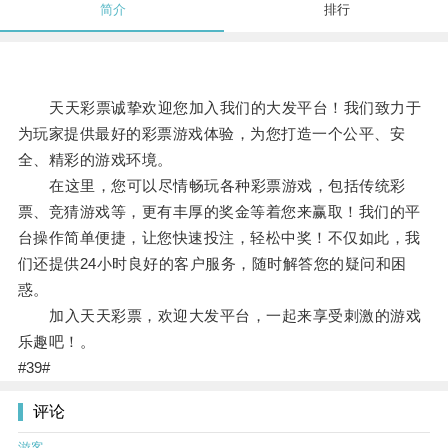
简介
排行
天天彩票诚挚欢迎您加入我们的大发平台！我们致力于
为玩家提供最好的彩票游戏体验，为您打造一个公平、安
全、精彩的游戏环境。
在这里，您可以尽情畅玩各种彩票游戏，包括传统彩
票、竞猜游戏等，更有丰厚的奖金等着您来赢取！我们的平
台操作简单便捷，让您快速投注，轻松中奖！不仅如此，我
们还提供24小时良好的客户服务，随时解答您的疑问和困
惑。
加入天天彩票，欢迎大发平台，一起来享受刺激的游戏
乐趣吧！。
#39#
评论
游客