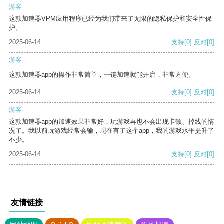
游客
这款加速器VPM应用程序已经为我们带来了无限的隐私保护和安全性保
护。
2025-06-14
支持
[0]
反对
[0]
游客
这款加速器app的操作非常简单，一键加速就能开启，非常方便。
2025-06-14
支持
[0]
反对
[0]
游客
这款加速器app的加速效果非常好，玩游戏再也不会出现卡顿、掉线的情
况了。我以前玩游戏经常会输，现在有了这个app，我的游戏水平提升了
不少。
2025-06-14
支持
[0]
反对
[0]
友情链接