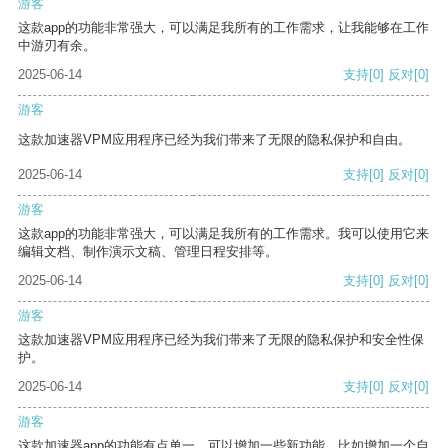
游客
这款app的功能非常强大，可以满足我所有的工作需求，让我能够在工作
中游刃有余。
2025-06-14
支持
[0]
反对
[0]
游客
这款加速器VPM应用程序已经为我们带来了无限的隐私保护和自由。
2025-06-14
支持
[0]
反对
[0]
游客
这款app的功能非常强大，可以满足我所有的工作需求。我可以使用它来
编辑文档、制作演示文稿、管理日程安排等。
2025-06-14
支持
[0]
反对
[0]
游客
这款加速器VPM应用程序已经为我们带来了无限的隐私保护和安全性保
护。
2025-06-14
支持
[0]
反对
[0]
游客
这款加速器app的功能有点单一，可以增加一些新功能，比如增加一个自