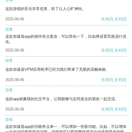
这款游戏的音乐非常优美，听了让人心旷神怡。
2025-06-06
支持
[0]
反对
[0]
游客
这款加速器app的操作有点复杂，可以简化一下，比如将设置页面进行优
化。
2025-06-06
支持
[0]
反对
[0]
游客
这款加速器VPM应用程序已经为我们带来了无限的流畅体验。
2025-06-06
支持
[0]
反对
[0]
游客
这款app就像我的社交平台，让我能够与志同道合的朋友一起交流。
2025-06-06
支持
[0]
反对
[0]
游客
这款加速器app的功能有点单一，可以增加一些新功能。比如，可以增加
一个自动切换线路的功能，这样就可以根据网络情况自动选择最优的线