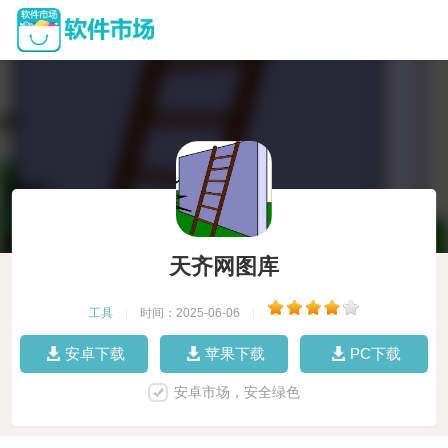
天齐网图库
工具
|
时间：2025-06-06
|
安卓下载
苹果下载
PC下载
安卓市场，安全绿色