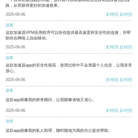
路，从而获得更好的加速效果。
2025-06-06
支持
[0]
反对
[0]
游客
这款加速器VPM应用程序可以给你提供最高速度和安全性的连接，并帮
助你在网络上自由移动。
2025-06-06
支持
[0]
反对
[0]
游客
这款加速器app的安全性很高，使用过程中不会泄露个人信息，让我非常
放心。
2025-06-06
支持
[0]
反对
[0]
游客
这款app就像我的财务顾问，让我能够省钱又省心。
2025-06-06
支持
[0]
反对
[0]
游客
这款app就像我的私人助理，随时随地为我的办公提供帮助。