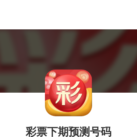
彩票下期预测号码