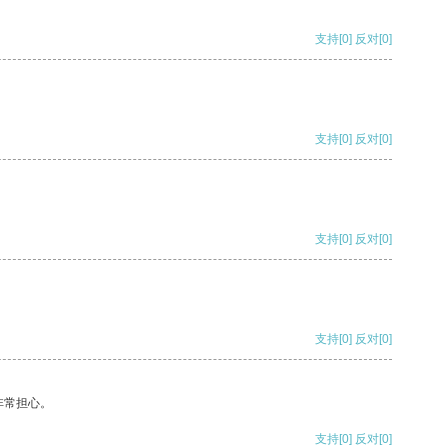
支持
[0]
反对
[0]
支持
[0]
反对
[0]
支持
[0]
反对
[0]
支持
[0]
反对
[0]
非常担心。
支持
[0]
反对
[0]