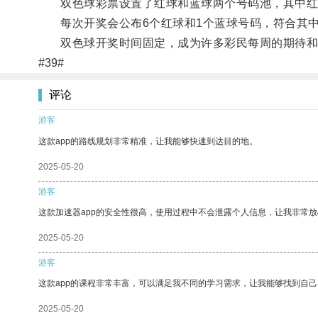
双色球彩票设置了红球和蓝球两个号码池，其中红球号码
每次开奖会公布6个红球和1个蓝球号码，符合其中
双色球开奖时间固定，成为许多彩民每周的期待和
#39#
评论
游客
这款app的路线规划非常精准，让我能够快速到达目的地。
2025-05-20
游客
这款加速器app的安全性很高，使用过程中不会泄露个人信息，让我非常放
2025-05-20
游客
这款app的课程非常丰富，可以满足我不同的学习需求，让我能够找到自
2025-05-20