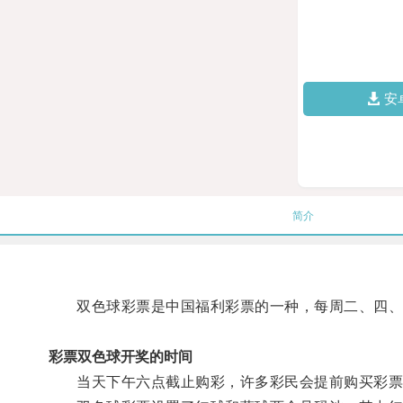
安
简介
双色球彩票是中国福利彩票的一种，每周二、四、
彩票双色球开奖的时间
当天下午六点截止购彩，许多彩民会提前购买彩票