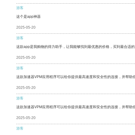
游客
这个是app神器
2025-05-20
游客
这款app是我购物的得力助手，让我能够找到最优惠的价格，买到最合适
2025-05-20
游客
这款加速器VPM应用程序可以给你提供最高速度和安全性的连接，并帮助
2025-05-20
游客
这款加速器VPM应用程序可以给你提供最高速度和安全性的连接，并帮助
2025-05-20
游客