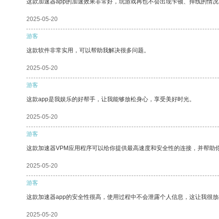
这款加速器app的加速效果非常好，玩游戏再也不会出现卡顿、掉线的情况
2025-05-20
游客
这款软件非常实用，可以帮助我解决很多问题。
2025-05-20
游客
这款app是我娱乐的好帮手，让我能够放松身心，享受美好时光。
2025-05-20
游客
这款加速器VPM应用程序可以给你提供最高速度和安全性的连接，并帮助
2025-05-20
游客
这款加速器app的安全性很高，使用过程中不会泄露个人信息，这让我很
2025-05-20