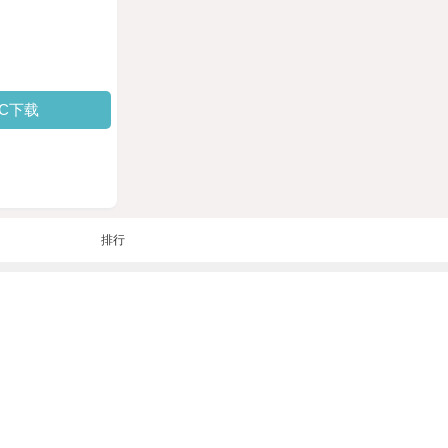
PC下载
排行