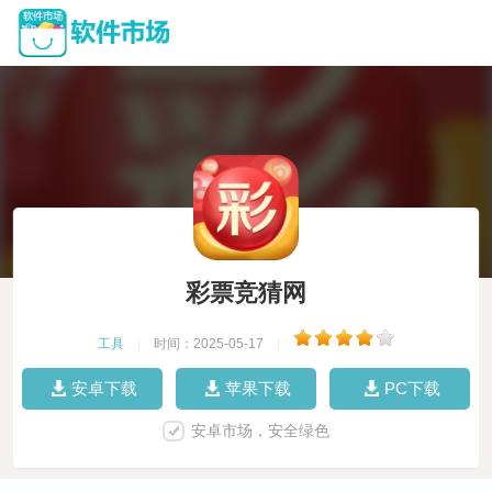
彩票竞猜网
工具
|
时间：2025-05-17
|
安卓下载
苹果下载
PC下载
安卓市场，安全绿色