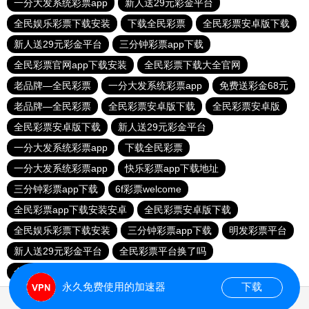
一分大发系统彩票app
新人送29元彩金平台
全民娱乐彩票下载安装
下载全民彩票
全民彩票安卓版下载
新人送29元彩金平台
三分钟彩票app下载
全民彩票官网app下载安装
全民彩票下载大全官网
老品牌—全民彩票
一分大发系统彩票app
免费送彩金68元
老品牌—全民彩票
全民彩票安卓版下载
全民彩票安卓版
全民彩票安卓版下载
新人送29元彩金平台
一分大发系统彩票app
下载全民彩票
一分大发系统彩票app
快乐彩票app下载地址
三分钟彩票app下载
6f彩票welcome
全民彩票app下载安装安卓
全民彩票安卓版下载
全民娱乐彩票下载安装
三分钟彩票app下载
明发彩票平台
新人送29元彩金平台
全民彩票平台换了吗
全民彩票官网app下载安装
永久免费使用的加速器
下载