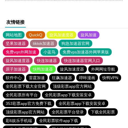
友情链接
网站地图
QuickQ
旋风加速度器
旋风加速
坚果加速器
tiktok加速器
狗急加速器官网
免费vqn外网加速
小蓝鸟
免费vps加速器外网苹果版
旋风加速度器
快连加速器
快连加速器官网入口
原子加速器
快鸭加速器
旋风加速度器
外网网址导航
软件中心
雷霆加速
狂飙加速器
哔咔漫画
快鸭VPN
全民彩票下载大全官网
顶级彩票app官方网站
全民彩票所有平台
全民彩票app下载安装安卓
353彩票app官方免费下载
全民彩票app下载安装安卓
顶级彩票app官方网站
全民彩票平台登录
下载全民彩票
彩6娱乐手机端
全民彩票软件app下载