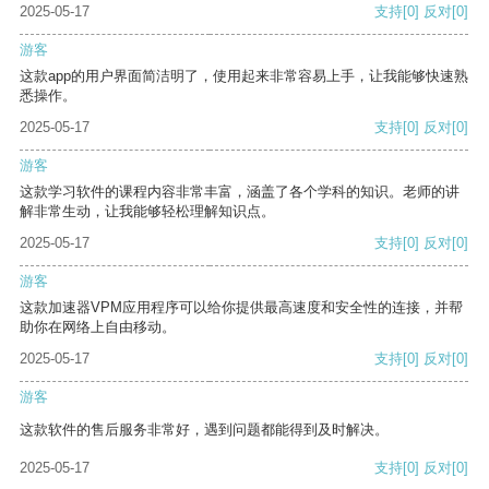
2025-05-17
支持
[0]
反对
[0]
游客
这款app的用户界面简洁明了，使用起来非常容易上手，让我能够快速熟
悉操作。
2025-05-17
支持
[0]
反对
[0]
游客
这款学习软件的课程内容非常丰富，涵盖了各个学科的知识。老师的讲
解非常生动，让我能够轻松理解知识点。
2025-05-17
支持
[0]
反对
[0]
游客
这款加速器VPM应用程序可以给你提供最高速度和安全性的连接，并帮
助你在网络上自由移动。
2025-05-17
支持
[0]
反对
[0]
游客
这款软件的售后服务非常好，遇到问题都能得到及时解决。
2025-05-17
支持
[0]
反对
[0]