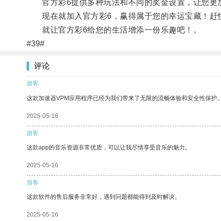
官方彩6提供多种玩法和不同的奖金设置，让您更
现在就加入官方彩6，赢得属于您的幸运宝藏！赶快
就让官方彩6给您的生活增添一份乐趣吧！。
#39#
评论
游客
这款加速器VPM应用程序已经为我们带来了无限的流畅体验和安全性保护
2025-05-16
游客
这款app的音乐资源非常优质，可以让我尽情享受音乐的魅力。
2025-05-16
游客
这款软件的售后服务非常好，遇到问题都能得到及时解决。
2025-05-16