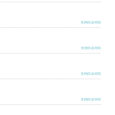
支持
[0]
反对
[0]
支持
[0]
反对
[0]
支持
[0]
反对
[0]
支持
[0]
反对
[0]