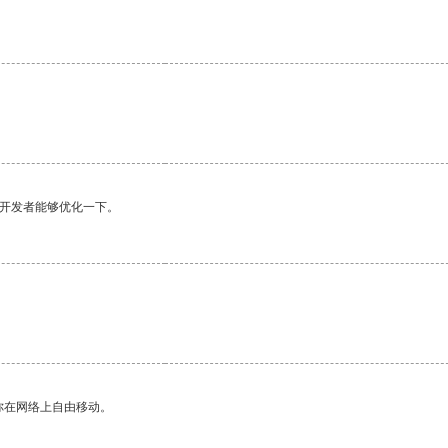
望开发者能够优化一下。
你在网络上自由移动。