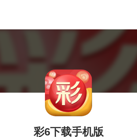
彩6下载手机版