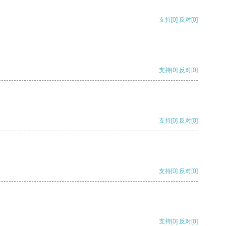
支持
[0]
反对
[0]
支持
[0]
反对
[0]
支持
[0]
反对
[0]
支持
[0]
反对
[0]
支持
[0]
反对
[0]