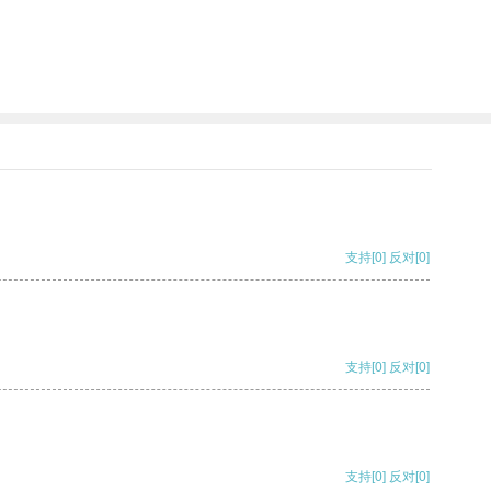
支持
[0]
反对
[0]
支持
[0]
反对
[0]
支持
[0]
反对
[0]