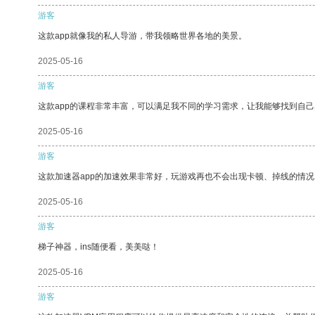
游客
这款app就像我的私人导游，带我领略世界各地的美景。
2025-05-16
游客
这款app的课程非常丰富，可以满足我不同的学习需求，让我能够找到自
2025-05-16
游客
这款加速器app的加速效果非常好，玩游戏再也不会出现卡顿、掉线的情况
2025-05-16
游客
梯子神器，ins随便看，美美哒！
2025-05-16
游客