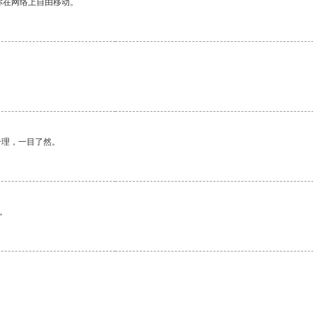
你在网络上自由移动。
合理，一目了然。
。