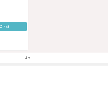
PC下载
排行