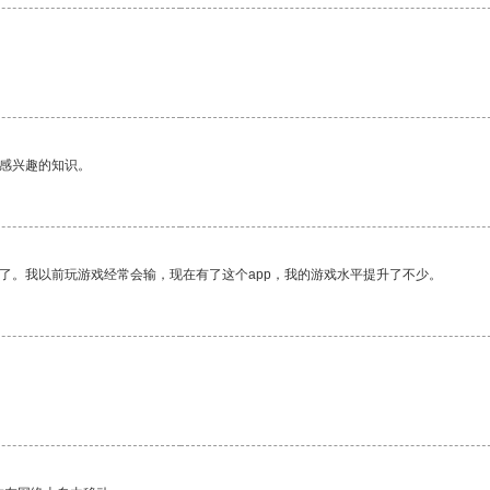
己感兴趣的知识。
了。我以前玩游戏经常会输，现在有了这个app，我的游戏水平提升了不少。