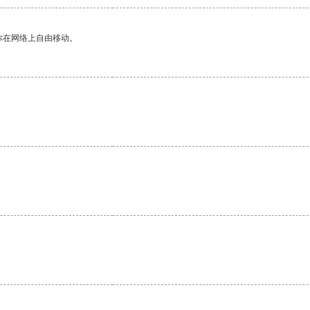
你在网络上自由移动。
。
。