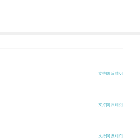
支持
[0]
反对
[0]
支持
[0]
反对
[0]
支持
[0]
反对
[0]