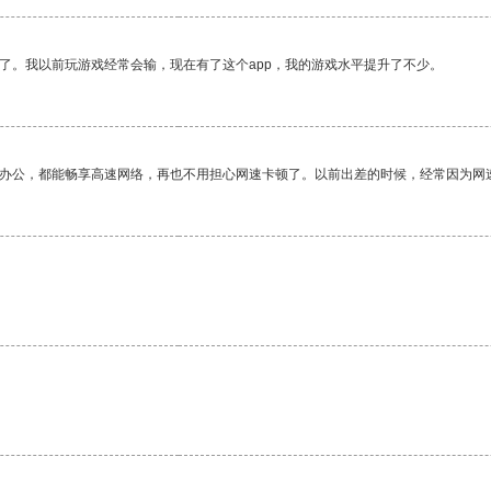
了。我以前玩游戏经常会输，现在有了这个app，我的游戏水平提升了不少。
作办公，都能畅享高速网络，再也不用担心网速卡顿了。以前出差的时候，经常因为网
。