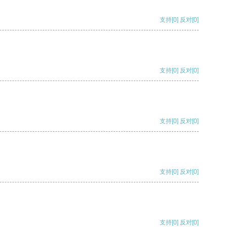
支持
[0]
反对
[0]
支持
[0]
反对
[0]
支持
[0]
反对
[0]
支持
[0]
反对
[0]
支持
[0]
反对
[0]