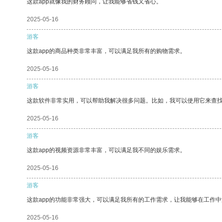
这款app就像我的财务顾问，让我能够省钱又省心。
2025-05-16
游客
这款app的商品种类非常丰富，可以满足我所有的购物需求。
2025-05-16
游客
这款软件非常实用，可以帮助我解决很多问题。比如，我可以使用它来查
2025-05-16
游客
这款app的视频资源非常丰富，可以满足我不同的娱乐需求。
2025-05-16
游客
这款app的功能非常强大，可以满足我所有的工作需求，让我能够在工作
2025-05-16