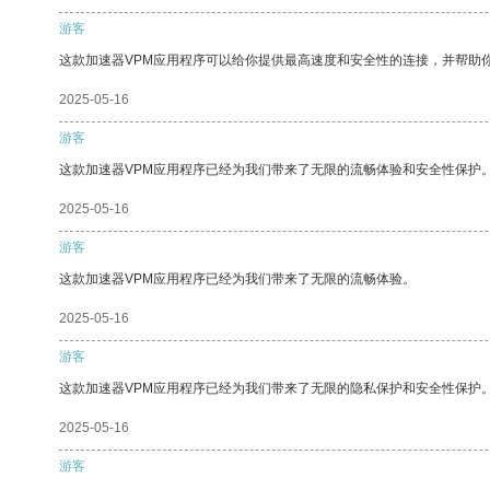
游客
这款加速器VPM应用程序可以给你提供最高速度和安全性的连接，并帮助
2025-05-16
游客
这款加速器VPM应用程序已经为我们带来了无限的流畅体验和安全性保护
2025-05-16
游客
这款加速器VPM应用程序已经为我们带来了无限的流畅体验。
2025-05-16
游客
这款加速器VPM应用程序已经为我们带来了无限的隐私保护和安全性保护
2025-05-16
游客