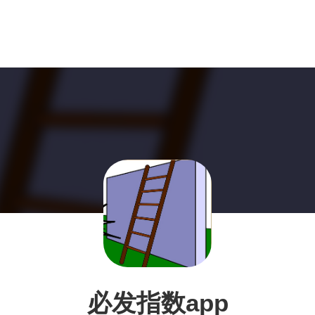
必发指数app