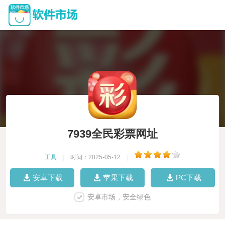
7939全民彩票网址
工具
|
时间：2025-05-12
|
安卓下载
苹果下载
PC下载
安卓市场，安全绿色